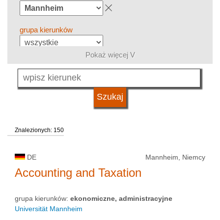
grupa kierunków
Pokaż więcej V
język
system studiów
Znalezionych: 150
kwalifikacje
DE
Mannheim, Niemcy
typ uczelni
Accounting and Taxation
grupa kierunków:
ekonomiczne, administracyjne
status uczelni
Universität Mannheim