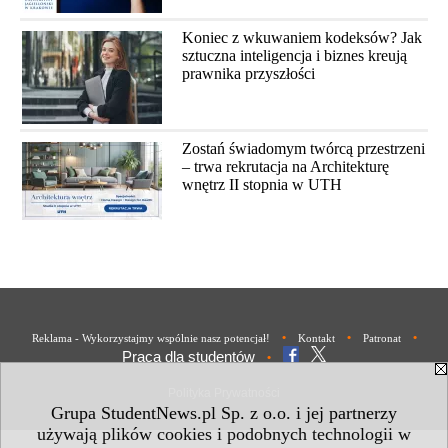
Koniec z wkuwaniem kodeksów? Jak
sztuczna inteligencja i biznes kreują
prawnika przyszłości
Zostań świadomym twórcą przestrzeni
– trwa rekrutacja na Architekturę
wnętrz II stopnia w UTH
•
•
•
Reklama - Wykorzystajmy wspólnie nasz potencjał!
Kontakt
Patronat
Praca dla studentów
•
Polityka Prywatności
Grupa StudentNews.pl Sp. z o.o. i jej partnerzy
używają plików cookies i podobnych technologii w