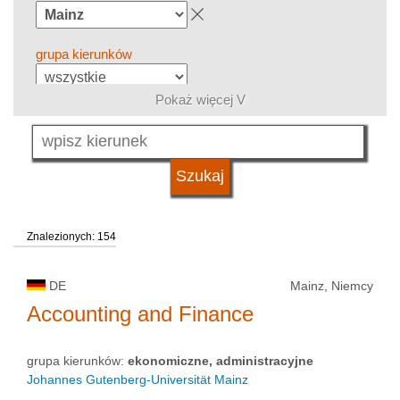
grupa kierunków
Pokaż więcej V
język
system studiów
Znalezionych: 154
kwalifikacje
DE
Mainz, Niemcy
typ uczelni
Accounting and Finance
grupa kierunków:
ekonomiczne, administracyjne
status uczelni
Johannes Gutenberg-Universität Mainz