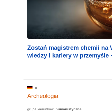
Zostań magistrem chemii na W
wiedzy i kariery w przemyśle 
DE
Archeologia
grupa kierunków:
humanistyczne