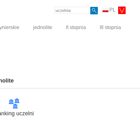
PL
ynierskie
jednolite
II stopnia
III stopnia
nolite
nking uczelni