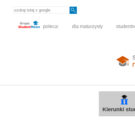
poleca:
dla maturzysty
student
Kierunki st