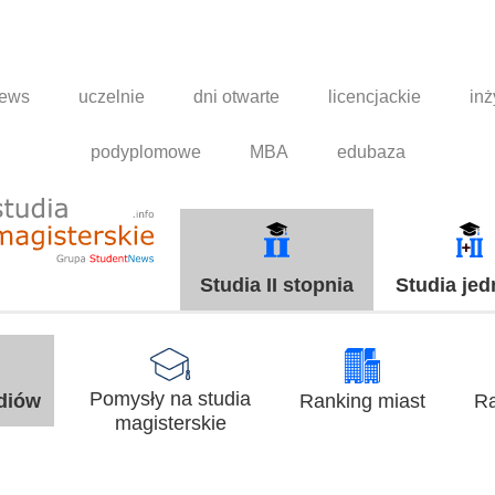
news
uczelnie
dni otwarte
licencjackie
inż
podyplomowe
MBA
edubaza
Studia II stopnia
Studia jed
Pomysły na studia
udiów
Ranking miast
Ra
magisterskie