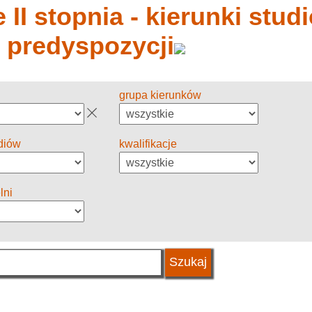
 II stopnia - kierunki stud
y predyspozycji
grupa kierunków
diów
kwalifikacje
lni