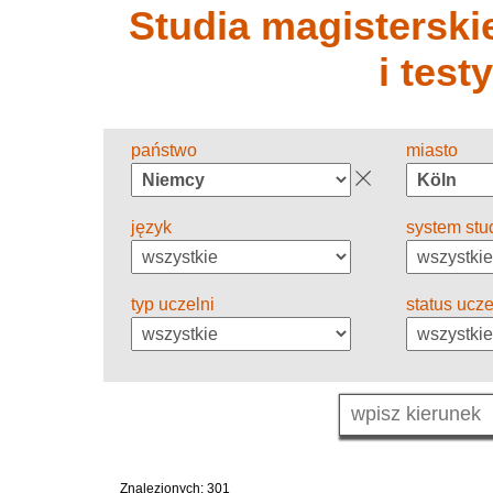
Studia magisterskie
i test
państwo
miasto
język
system stu
typ uczelni
status ucze
Znalezionych: 301