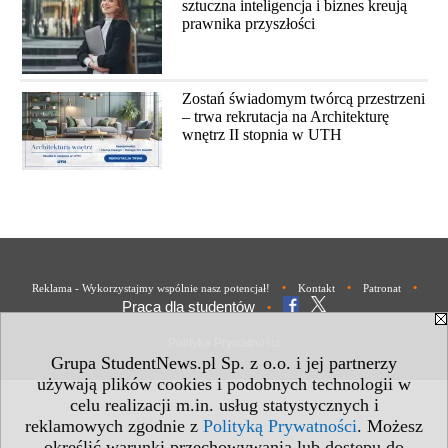
sztuczna inteligencja i biznes kreują
prawnika przyszłości
Zostań świadomym twórcą przestrzeni
– trwa rekrutacja na Architekturę
wnętrz II stopnia w UTH
•
•
•
Reklama - Wykorzystajmy wspólnie nasz potencjał!
Kontakt
Patronat
Praca dla studentów
•
Polityka Prywatności
Grupa StudentNews.pl Sp. z o.o. i jej partnerzy
używają plików cookies i podobnych technologii w
celu realizacji m.in. usług statystycznych i
reklamowych zgodnie z
Polityką Prywatności
. Możesz
określić warunki przechowywania lub dostępu do