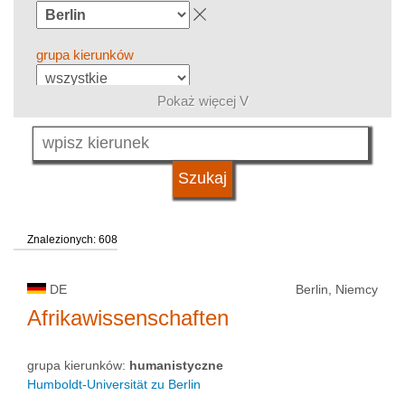
grupa kierunków
Pokaż więcej V
język
system studiów
Znalezionych: 608
kwalifikacje
DE
Berlin, Niemcy
typ uczelni
Afrikawissenschaften
grupa kierunków:
humanistyczne
status uczelni
Humboldt-Universität zu Berlin