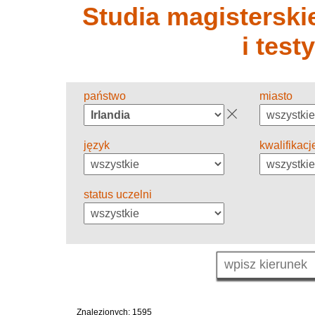
Studia magisterskie
i test
państwo
miasto
język
kwalifikacj
status uczelni
Znalezionych: 1595