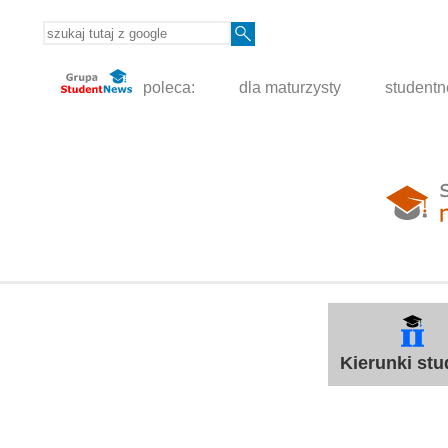
poleca:
dla maturzysty
student
Kierunki st