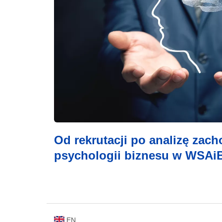
Od rekrutacji po analizę zac
psychologii biznesu w WSAiB
EN