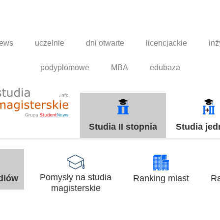
news
uczelnie
dni otwarte
licencjackie
inż
podyplomowe
MBA
edubaza
Studia II stopnia
Studia jed
Pomysły na studia
udiów
Ranking miast
Ra
magisterskie