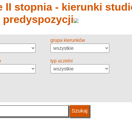
 II stopnia - kierunki stud
y predyspozycji
grupa kierunków
e
typ uczelni