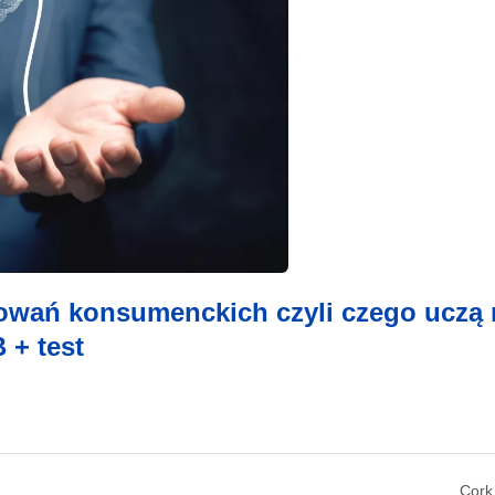
howań konsumenckich czyli czego uczą 
 + test
Cork,