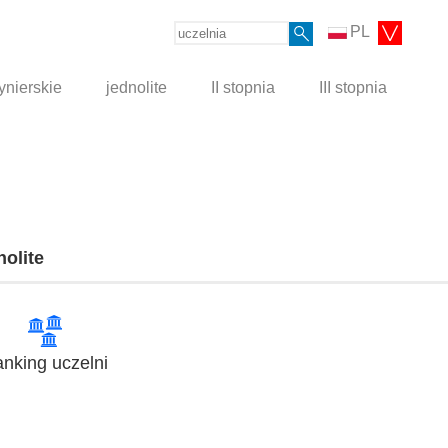
PL
ynierskie
jednolite
II stopnia
III stopnia
nolite
nking uczelni