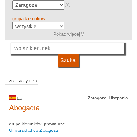
grupa kierunków
Pokaż więcej V
język
typ uczelni
Znalezionych: 97
status uczelni
Zaragoza, Hiszpania
ES
Abogacía
grupa kierunków:
prawnicze
Universidad de Zaragoza