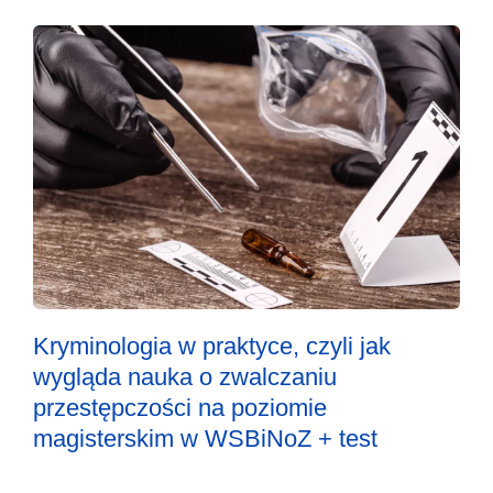
Kryminologia w praktyce, czyli jak
wygląda nauka o zwalczaniu
przestępczości na poziomie
magisterskim w WSBiNoZ + test