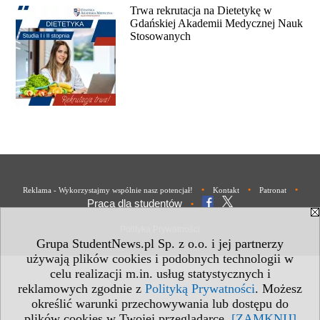
Trwa rekrutacja na Dietetykę w
Gdańskiej Akademii Medycznej Nauk
Stosowanych
•
•
•
Reklama - Wykorzystajmy wspólnie nasz potencjał!
Kontakt
Patronat
Praca dla studentów
•
Polityka Prywatności
Grupa StudentNews.pl Sp. z o.o. i jej partnerzy
używają plików cookies i podobnych technologii w
celu realizacji m.in. usług statystycznych i
reklamowych zgodnie z
Polityką Prywatności
. Możesz
określić warunki przechowywania lub dostępu do
plików cookies w Twojej przeglądarce.
[ZAMKNIJ]