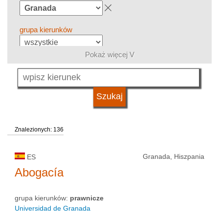
grupa kierunków
Pokaż więcej V
język
typ uczelni
Znalezionych: 136
status uczelni
Granada, Hiszpania
ES
Abogacía
grupa kierunków:
prawnicze
Universidad de Granada