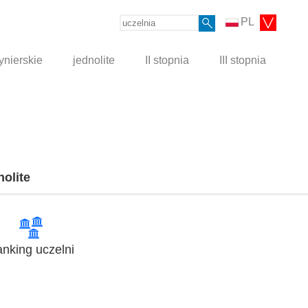
PL
ynierskie
jednolite
II stopnia
III stopnia
nolite
nking uczelni