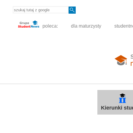
poleca:
dla maturzysty
student
Kierunki st