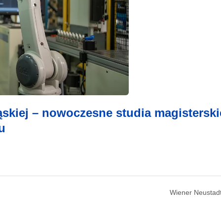
skiej – nowoczesne studia magisterski
u
Wiener Neustadt