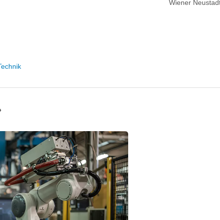
Wiener Neustadt
Technik
»