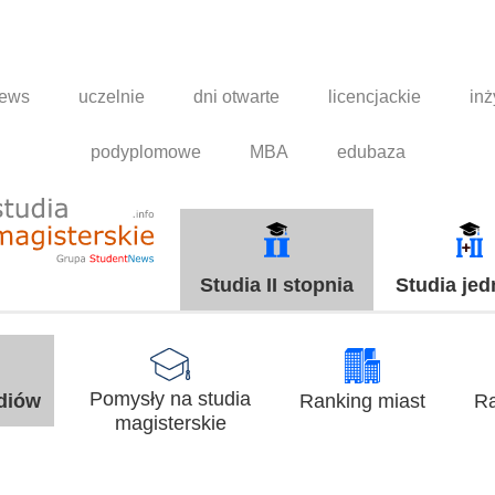
news
uczelnie
dni otwarte
licencjackie
inż
podyplomowe
MBA
edubaza
Studia II stopnia
Studia jed
Pomysły na studia
udiów
Ranking miast
Ra
magisterskie