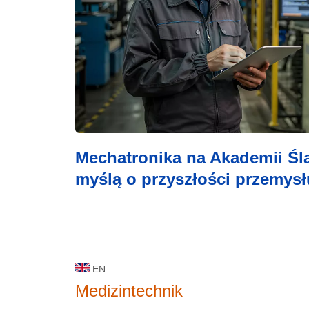
Mechatronika na Akademii Ślą
myślą o przyszłości przemysł
EN
Medizintechnik