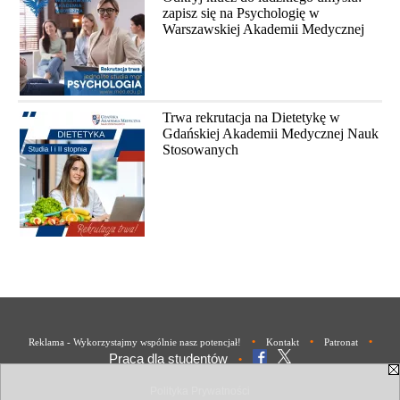
zapisz się na Psychologię w
Warszawskiej Akademii Medycznej
Trwa rekrutacja na Dietetykę w
Gdańskiej Akademii Medycznej Nauk
Stosowanych
•
•
•
Reklama - Wykorzystajmy wspólnie nasz potencjał!
Kontakt
Patronat
Praca dla studentów
•
Polityka Prywatności