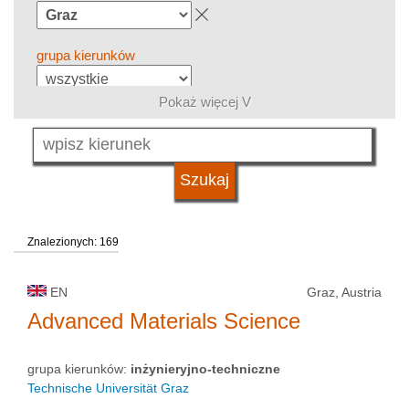
grupa kierunków
Pokaż więcej V
język
kwalifikacje
Znalezionych: 169
typ uczelni
EN
Graz, Austria
status uczelni
Advanced Materials Science
grupa kierunków:
inżynieryjno-techniczne
Technische Universität Graz