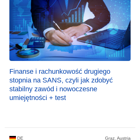
Finanse i rachunkowość drugiego
stopnia na SANS, czyli jak zdobyć
stabilny zawód i nowoczesne
umiejętności + test
DE
Graz, Austria