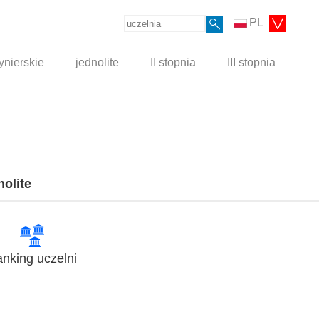
PL
ynierskie
jednolite
II stopnia
III stopnia
nolite
nking uczelni