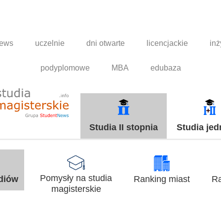
news
uczelnie
dni otwarte
licencjackie
inż
podyplomowe
MBA
edubaza
Studia II stopnia
Studia jed
Pomysły na studia
udiów
Ranking miast
Ra
magisterskie