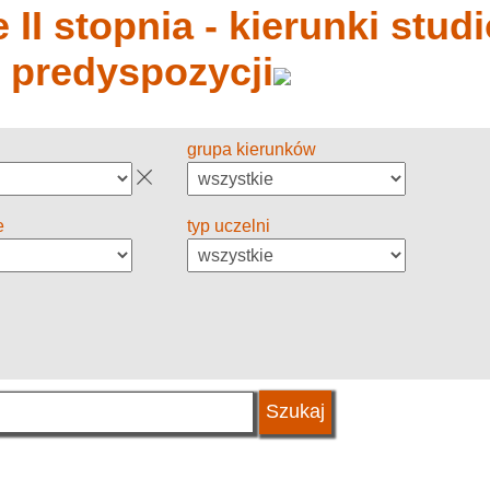
 II stopnia - kierunki stud
y predyspozycji
grupa kierunków
e
typ uczelni