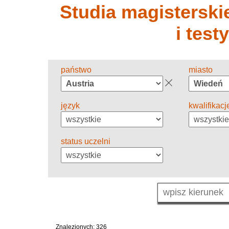
Studia magisterskie
i test
państwo
miasto
język
kwalifikacj
status uczelni
Znalezionych: 326