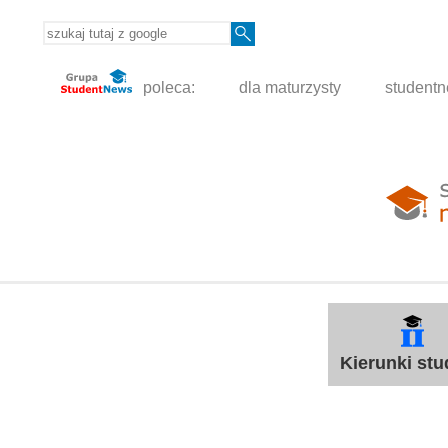
poleca:
dla maturzysty
student
Kierunki st