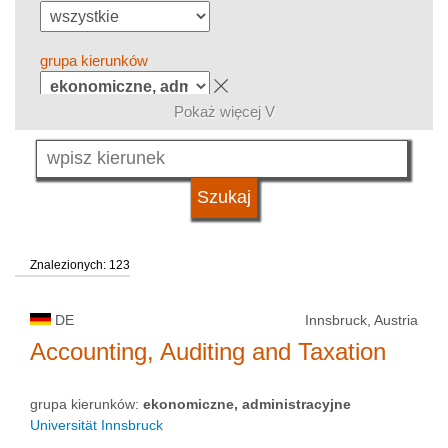
grupa kierunków
Pokaż więcej V
język
kwalifikacje
Znalezionych: 123
typ uczelni
DE
Innsbruck, Austria
status uczelni
Accounting, Auditing and Taxation
grupa kierunków:
ekonomiczne, administracyjne
Universität Innsbruck