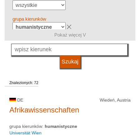
grupa kierunków
Pokaż więcej V
język
kwalifikacje
Znalezionych: 72
typ uczelni
DE
Wiedeń, Austria
status uczelni
Afrikawissenschaften
grupa kierunków:
humanistyczne
Universität Wien