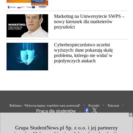
Marketing na Uniwersytecie SWPS –
nowy kierunek dla marketerów
przyszłości
Cyberbezpieczeństwo uczelni
wyższych: dane pokazują skalę
problemu, którego nie widać w
pojedynczych atakach
•
•
•
Reklama - Wykorzystajmy wspólnie nasz potencjał!
Kontakt
Patronat
Praca dla studentów
•
Polityka Prywatności
Grupa StudentNews.pl Sp. z o.o. i jej partnerzy