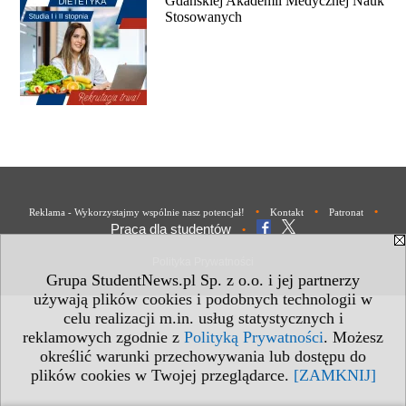
Gdańskiej Akademii Medycznej Nauk
Stosowanych
•
•
•
Reklama - Wykorzystajmy wspólnie nasz potencjał!
Kontakt
Patronat
Praca dla studentów
•
Polityka Prywatności
Grupa StudentNews.pl Sp. z o.o. i jej partnerzy
używają plików cookies i podobnych technologii w
celu realizacji m.in. usług statystycznych i
reklamowych zgodnie z
Polityką Prywatności
. Możesz
określić warunki przechowywania lub dostępu do
plików cookies w Twojej przeglądarce.
[ZAMKNIJ]