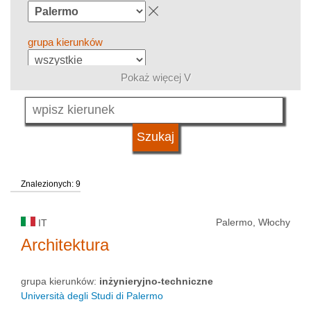
grupa kierunków
Pokaż więcej V
język
typ uczelni
Znalezionych: 9
status uczelni
Palermo, Włochy
IT
Architektura
grupa kierunków:
inżynieryjno-techniczne
Università degli Studi di Palermo