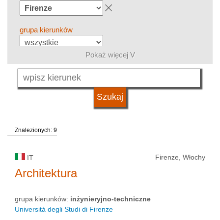
grupa kierunków
Pokaż więcej V
język
typ uczelni
Znalezionych: 9
status uczelni
Firenze, Włochy
IT
Architektura
grupa kierunków:
inżynieryjno-techniczne
Università degli Studi di Firenze