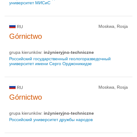
университет МИСиС
Moskwa, Rosja
RU
Górnictwo
grupa kierunków:
inżynieryjno-techniczne
Российский государственный геологоразведочный
университет имени Серго Орджоникидзе
Moskwa, Rosja
RU
Górnictwo
grupa kierunków:
inżynieryjno-techniczne
Российский университет дружбы народов