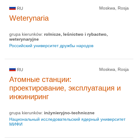
Moskwa, Rosja
RU
Weterynaria
grupa kierunków:
rolnicze, leśnictwo i rybactwo,
weterynaryjne
Российский университет дружбы народов
Moskwa, Rosja
RU
Атомные станции:
проектирование, эксплуатация и
инжиниринг
grupa kierunków:
inżynieryjno-techniczne
Национальный исследовательский ядерный университет
МИФИ