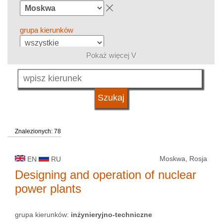
grupa kierunków
Pokaż więcej V
język
typ uczelni
Znalezionych: 78
status uczelni
Moskwa, Rosja
EN
RU
Designing and operation of nuclear
power plants
grupa kierunków:
inżynieryjno-techniczne