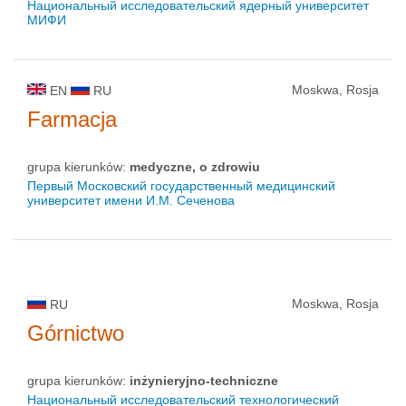
Национальный исследовательский ядерный университет
МИФИ
Moskwa, Rosja
EN
RU
Farmacja
grupa kierunków:
medyczne, o zdrowiu
Первый Московский государственный медицинский
университет имени И.М. Сеченова
Moskwa, Rosja
RU
Górnictwo
grupa kierunków:
inżynieryjno-techniczne
Национальный исследовательский технологический