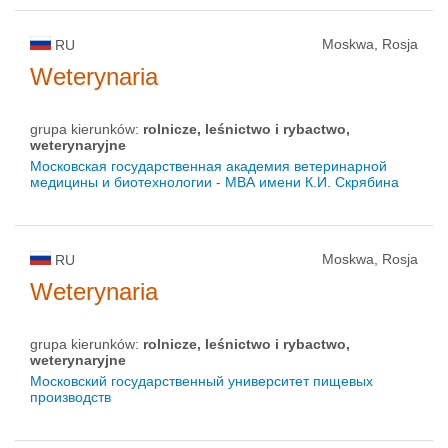
Moskwa, Rosja
RU
Weterynaria
grupa kierunków:
rolnicze, leśnictwo i rybactwo,
weterynaryjne
Московская государственная академия ветеринарной
медицины и биотехнологии - МВА имени К.И. Скрябина
Moskwa, Rosja
RU
Weterynaria
grupa kierunków:
rolnicze, leśnictwo i rybactwo,
weterynaryjne
Московский государственный университет пищевых
производств