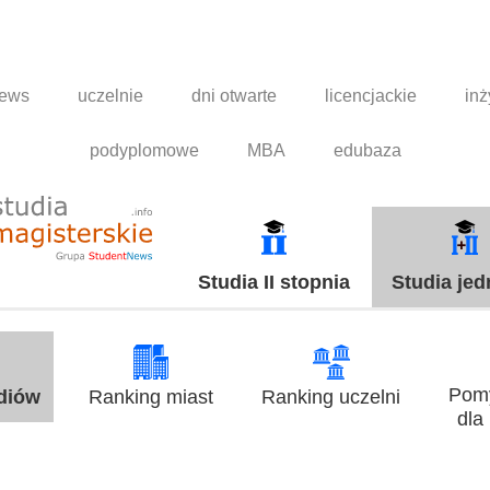
news
uczelnie
dni otwarte
licencjackie
inż
podyplomowe
MBA
edubaza
Studia II stopnia
Studia jed
Pomy
udiów
Ranking miast
Ranking uczelni
dla