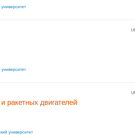
 университет
U
 университет
U
и ракетных двигателей
кий университет