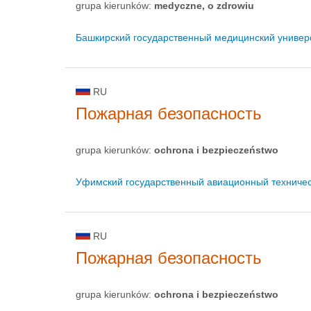
grupa kierunków:
medyczne, o zdrowiu
Башкирский государственный медицинский универ
RU
Пожарная безопасность
grupa kierunków:
ochrona i bezpieczeństwo
Уфимский государственный авиационный техничес
RU
Пожарная безопасность
grupa kierunków:
ochrona i bezpieczeństwo