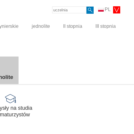
PL
ynierskie
jednolite
II stopnia
III stopnia
nolite
sły na studia
 maturzystów