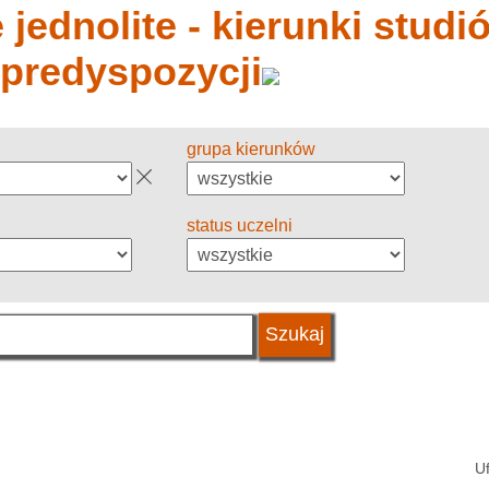
jednolite - kierunki studió
 predyspozycji
grupa kierunków
status uczelni
U