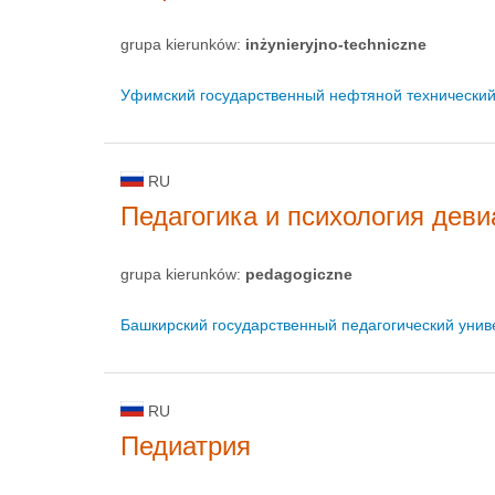
grupa kierunków:
inżynieryjno-techniczne
Уфимский государственный нефтяной технический
RU
Педагогика и психология деви
grupa kierunków:
pedagogiczne
Башкирский государственный педагогический унив
RU
Педиатрия