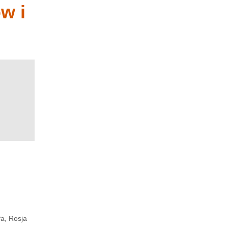
w i
fa, Rosja