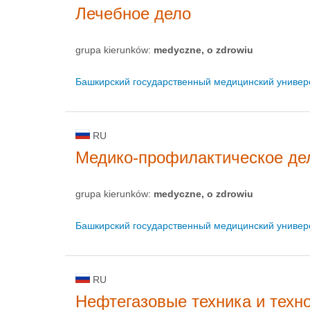
Лечебное дело
grupa kierunków:
medyczne, o zdrowiu
Башкирский государственный медицинский универ
RU
Медико-профилактическое де
grupa kierunków:
medyczne, o zdrowiu
Башкирский государственный медицинский универ
RU
Нефтегазовые техника и техн