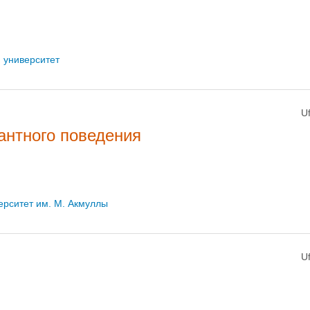
 университет
U
антного поведения
ерситет им. М. Акмуллы
U