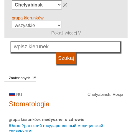
grupa kierunków
Pokaż więcej V
język
typ uczelni
Znalezionych: 15
status uczelni
Chelyabinsk, Rosja
RU
Stomatologia
grupa kierunków:
medyczne, o zdrowiu
Южно-Уральский государственный медицинский
университет