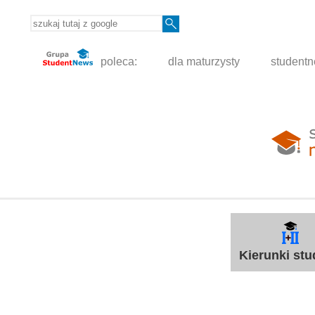
poleca:
dla maturzysty
student
Kierunki st