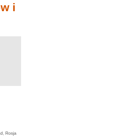
w i
ad, Rosja