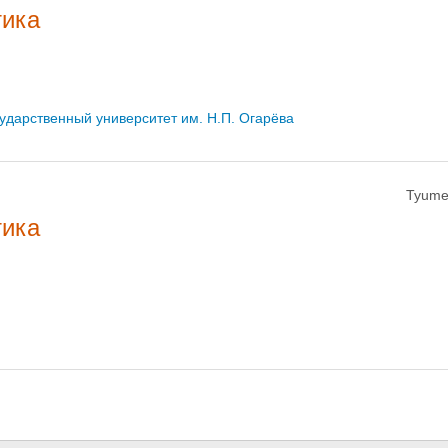
тика
дарственный университет им. Н.П. Огарёва
Tyume
тика