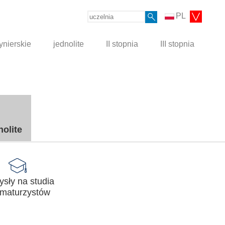
PL
ynierskie
jednolite
II stopnia
III stopnia
nolite
sły na studia
 maturzystów