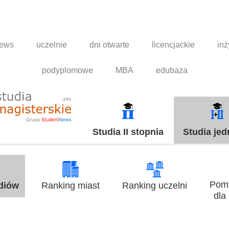
news
uczelnie
dni otwarte
licencjackie
inż
podyplomowe
MBA
edubaza
Studia II stopnia
Studia jed
Pomy
udiów
Ranking miast
Ranking uczelni
dla