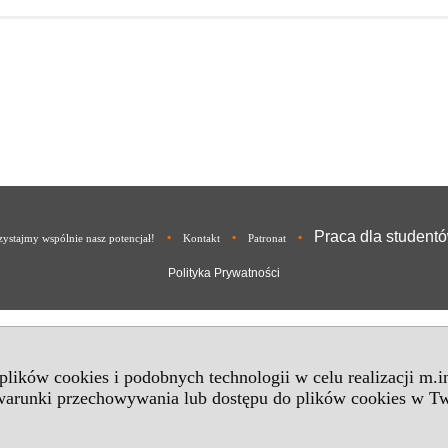
Praca dla student
•
•
•
ystajmy wspólnie nasz potencjał!
Kontakt
Patronat
Polityka Prywatności
 plików cookies i podobnych technologii w celu realizacji m.
 warunki przechowywania lub dostępu do plików cookies w Tw