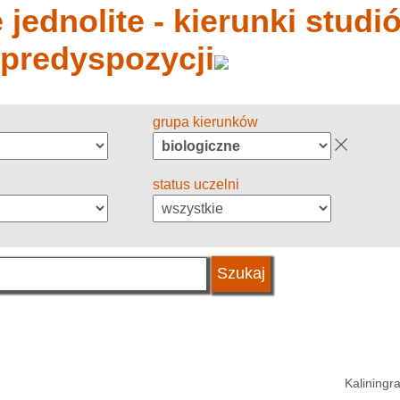
jednolite - kierunki studió
 predyspozycji
grupa kierunków
status uczelni
Kaliningr