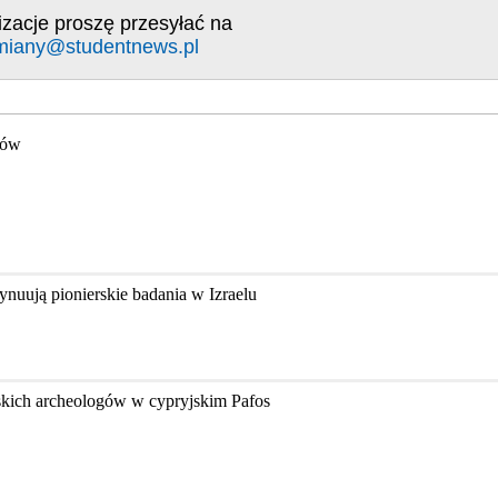
izacje proszę przesyłać na
miany@studentnews.pl
gów
nuują pionierskie badania w Izraelu
skich archeologów w cypryjskim Pafos