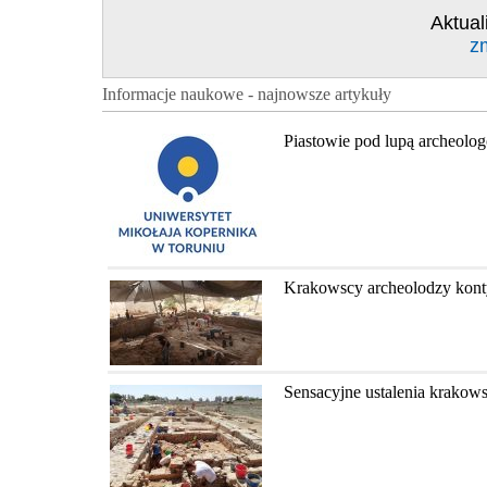
Aktual
z
Informacje naukowe - najnowsze artykuły
Piastowie pod lupą archeolo
Krakowscy archeolodzy konty
Sensacyjne ustalenia krakow