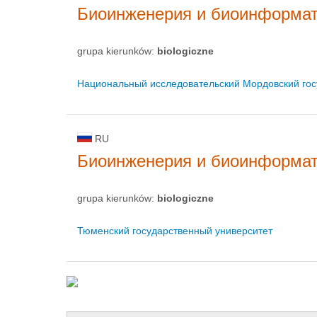
Биоинженерия и биоинформа
grupa kierunków:
biologiczne
Национальный исследовательский Мордовский госу
RU
Биоинженерия и биоинформа
grupa kierunków:
biologiczne
Тюменский государственный университет