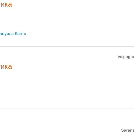
тика
ануила Канта
Volgogra
тика
Sarans