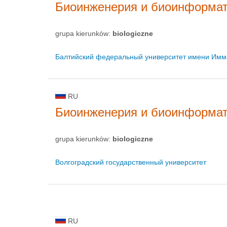
Биоинженерия и биоинформа
grupa kierunków:
biologiczne
Балтийский федеральный университет имени Имм
RU
Биоинженерия и биоинформа
grupa kierunków:
biologiczne
Волгоградский государственный университет
RU