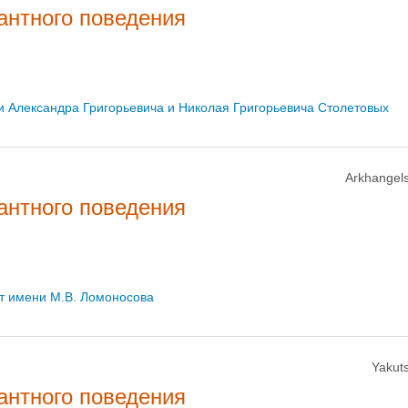
антного поведения
 Александра Григорьевича и Николая Григорьевича Столетовых
Arkhangels
антного поведения
т имени М.В. Ломоносова
Yakuts
антного поведения