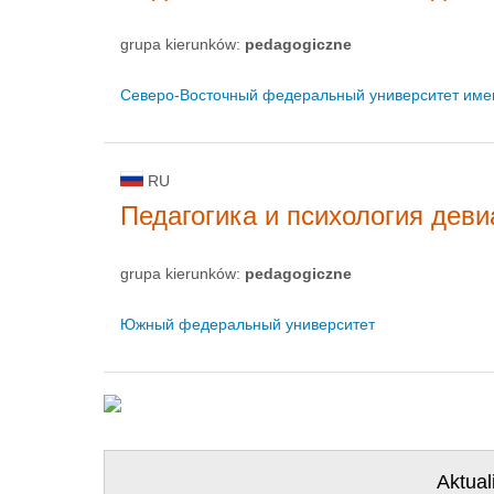
grupa kierunków:
pedagogiczne
Северо-Восточный федеральный университет име
RU
Педагогика и психология деви
grupa kierunków:
pedagogiczne
Южный федеральный университет
Aktual