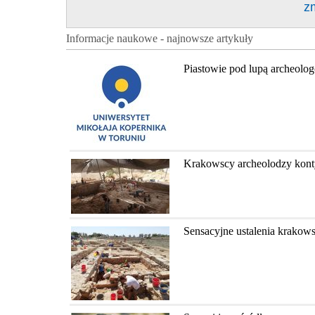
z
Informacje naukowe - najnowsze artykuły
Piastowie pod lupą archeolo
Krakowscy archeolodzy konty
Sensacyjne ustalenia krakow