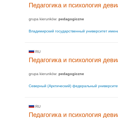
Педагогика и психология деви
grupa kierunków:
pedagogiczne
Владимирский государственный университет имени
RU
Педагогика и психология деви
grupa kierunków:
pedagogiczne
Северный (Арктический) федеральный университе
RU
Педагогика и психология деви