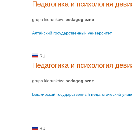
Педагогика и психология деви
grupa kierunków:
pedagogiczne
Алтайский государственный университет
RU
Педагогика и психология деви
grupa kierunków:
pedagogiczne
Башкирский государственный педагогический унив
RU