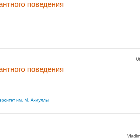
антного поведения
U
антного поведения
ерситет им. М. Акмуллы
Vladim