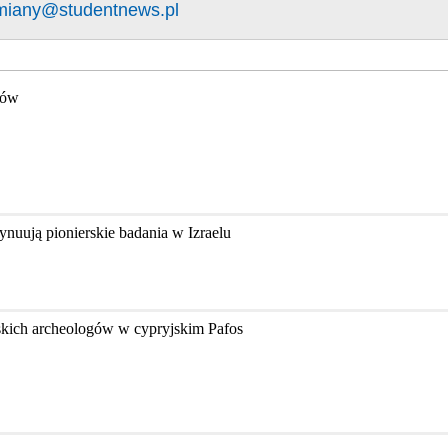
miany@studentnews.pl
gów
nuują pionierskie badania w Izraelu
skich archeologów w cypryjskim Pafos