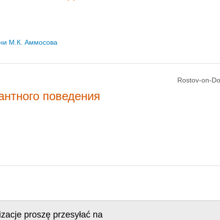
ни М.К. Аммосова
Rostov-on-Do
антного поведения
izacje proszę przesyłać na