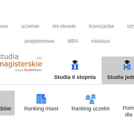
news
uczelnie
dni otwarte
licencjackie
inż
podyplomowe
MBA
edubaza
Studia II stopnia
Studia jed
Pomy
udiów
Ranking miast
Ranking uczelni
dla