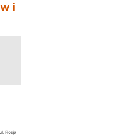
w i
l, Rosja