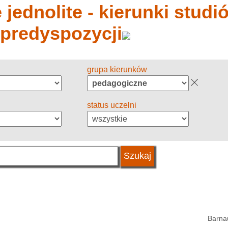
jednolite - kierunki studió
 predyspozycji
grupa kierunków
status uczelni
Barnau