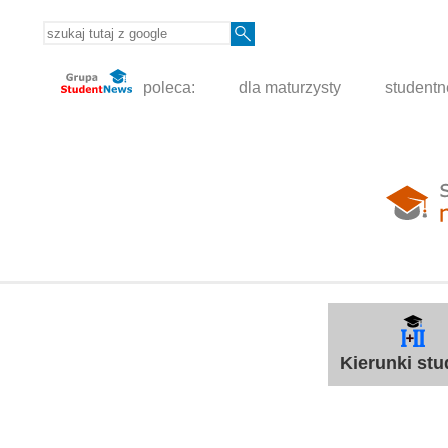
poleca:
dla maturzysty
student
Kierunki st