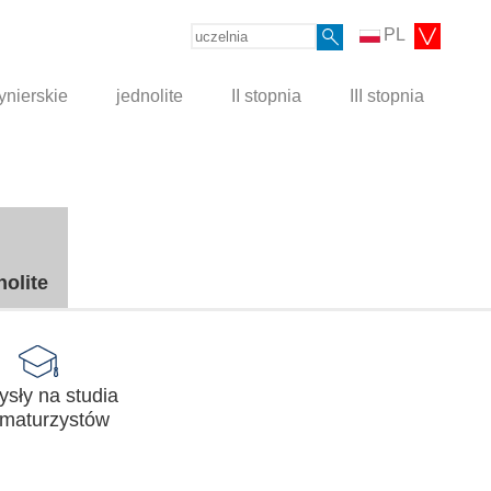
PL
ynierskie
jednolite
II stopnia
III stopnia
nolite
sły na studia
 maturzystów