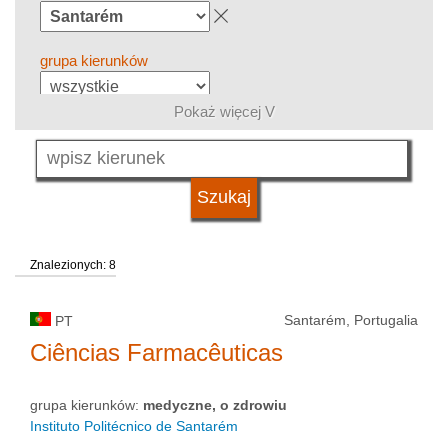
grupa kierunków
Pokaż więcej V
język
kwalifikacje
Znalezionych: 8
typ uczelni
Santarém, Portugalia
PT
status uczelni
Ciências Farmacêuticas
grupa kierunków:
medyczne, o zdrowiu
Instituto Politécnico de Santarém