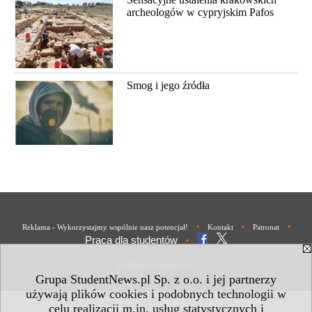
archeologów w cypryjskim Pafos
Smog i jego źródła
•
•
•
Reklama - Wykorzystajmy wspólnie nasz potencjał!
Kontakt
Patronat
Praca dla studentów
•
Polityka Prywatności
Grupa StudentNews.pl Sp. z o.o. i jej partnerzy
używają plików cookies i podobnych technologii w
celu realizacji m.in. usług statystycznych i