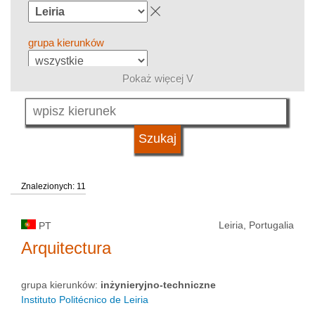
grupa kierunków
Pokaż więcej V
język
kwalifikacje
Znalezionych: 11
typ uczelni
Leiria, Portugalia
PT
status uczelni
Arquitectura
grupa kierunków:
inżynieryjno-techniczne
Instituto Politécnico de Leiria