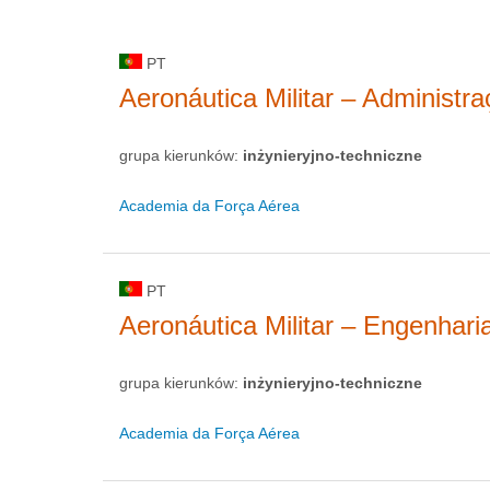
PT
Aeronáutica Militar – Administr
grupa kierunków:
inżynieryjno-techniczne
Academia da Força Aérea
PT
Aeronáutica Militar – Engenhari
grupa kierunków:
inżynieryjno-techniczne
Academia da Força Aérea