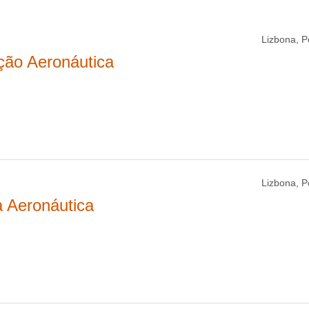
Lizbona, P
ação Aeronáutica
Lizbona, P
a Aeronáutica