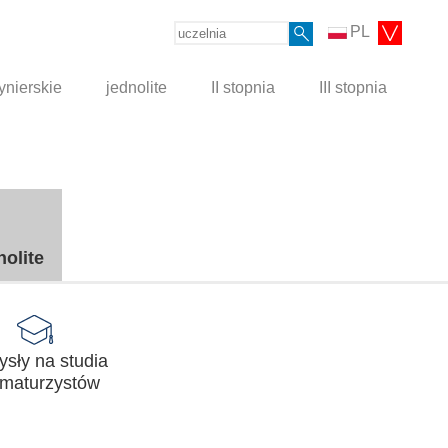
PL
ynierskie
jednolite
II stopnia
III stopnia
nolite
sły na studia
 maturzystów