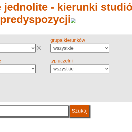
jednolite - kierunki studió
 predyspozycji
grupa kierunków
e
typ uczelni