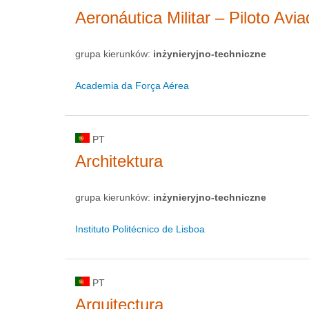
Aeronáutica Militar – Piloto Avia
grupa kierunków:
inżynieryjno-techniczne
Academia da Força Aérea
PT
Architektura
grupa kierunków:
inżynieryjno-techniczne
Instituto Politécnico de Lisboa
PT
Arquitectura