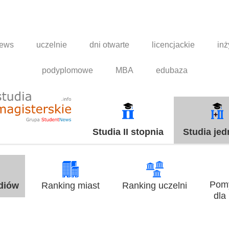
news
uczelnie
dni otwarte
licencjackie
inż
podyplomowe
MBA
edubaza
Studia II stopnia
Studia jed
Pomy
udiów
Ranking miast
Ranking uczelni
dla