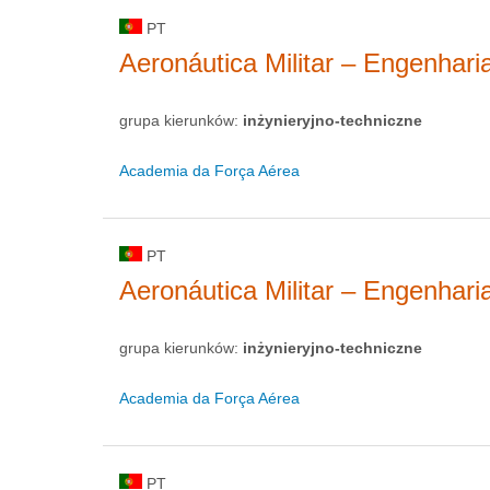
PT
Aeronáutica Militar – Engenhar
grupa kierunków:
inżynieryjno-techniczne
Academia da Força Aérea
PT
Aeronáutica Militar – Engenharia
grupa kierunków:
inżynieryjno-techniczne
Academia da Força Aérea
PT