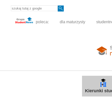
poleca:
dla maturzysty
student
Kierunki st