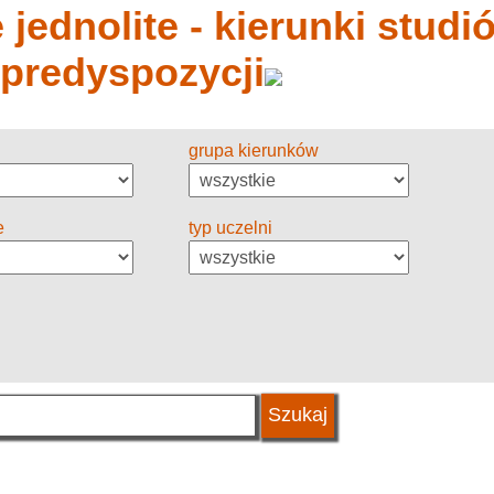
jednolite - kierunki studió
 predyspozycji
grupa kierunków
e
typ uczelni