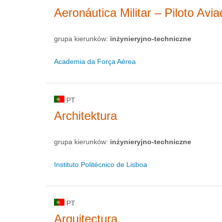
Aeronáutica Militar – Piloto Avia
grupa kierunków:
inżynieryjno-techniczne
Academia da Força Aérea
PT
Architektura
grupa kierunków:
inżynieryjno-techniczne
Instituto Politécnico de Lisboa
PT
Arquitectura