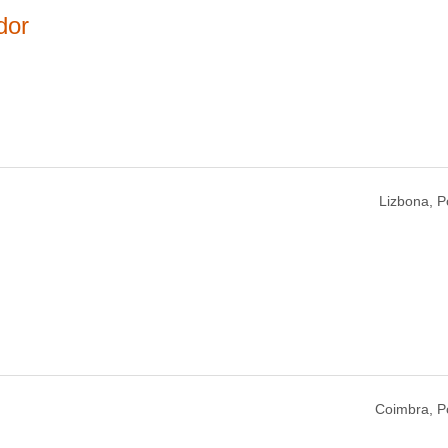
dor
Lizbona, P
Coimbra, Po