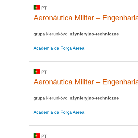
PT
Aeronáutica Militar – Engenhar
grupa kierunków:
inżynieryjno-techniczne
Academia da Força Aérea
PT
Aeronáutica Militar – Engenharia
grupa kierunków:
inżynieryjno-techniczne
Academia da Força Aérea
PT