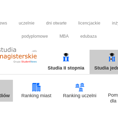
news
uczelnie
dni otwarte
licencjackie
inż
podyplomowe
MBA
edubaza
Studia II stopnia
Studia jed
Pomy
udiów
Ranking miast
Ranking uczelni
dla