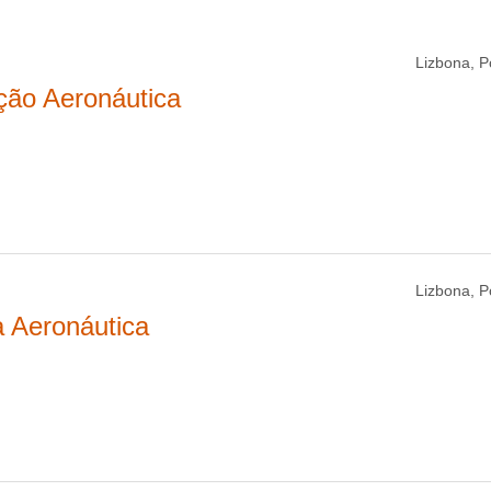
Lizbona, P
ação Aeronáutica
Lizbona, P
a Aeronáutica