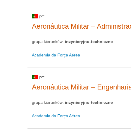
PT
Aeronáutica Militar – Administr
grupa kierunków:
inżynieryjno-techniczne
Academia da Força Aérea
PT
Aeronáutica Militar – Engenhari
grupa kierunków:
inżynieryjno-techniczne
Academia da Força Aérea