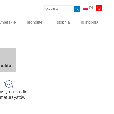
PL
ynierskie
jednolite
II stopnia
III stopnia
nolite
sły na studia
 maturzystów