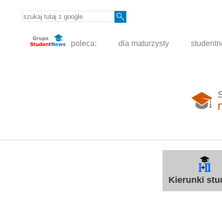
poleca:
dla maturzysty
student
Kierunki st