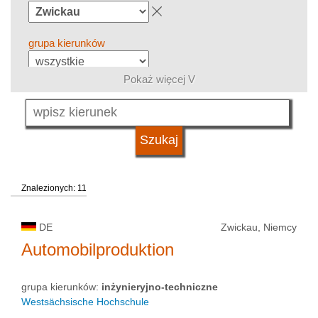
grupa kierunków
Pokaż więcej V
język
system studiów
Znalezionych: 11
kwalifikacje
DE
Zwickau, Niemcy
typ uczelni
Automobilproduktion
grupa kierunków:
inżynieryjno-techniczne
status uczelni
Westsächsische Hochschule