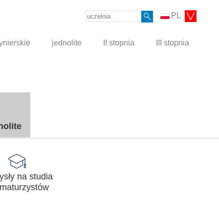
PL
ynierskie
jednolite
II stopnia
III stopnia
nolite
sły na studia
 maturzystów