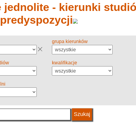
jednolite - kierunki studió
 predyspozycji
grupa kierunków
diów
kwalifikacje
lni