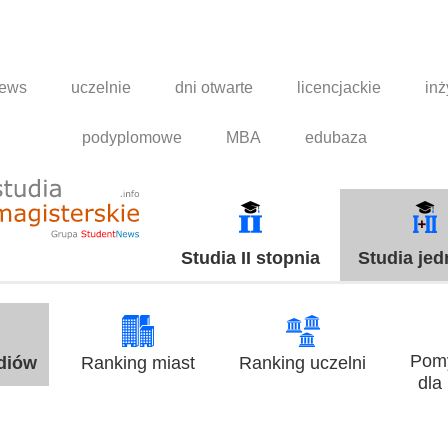
news
uczelnie
dni otwarte
licencjackie
inż
podyplomowe
MBA
edubaza
Studia II stopnia
Studia jed
Pomy
udiów
Ranking miast
Ranking uczelni
dla