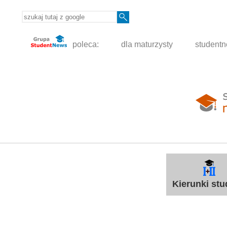
poleca:
dla maturzysty
student
Kierunki st