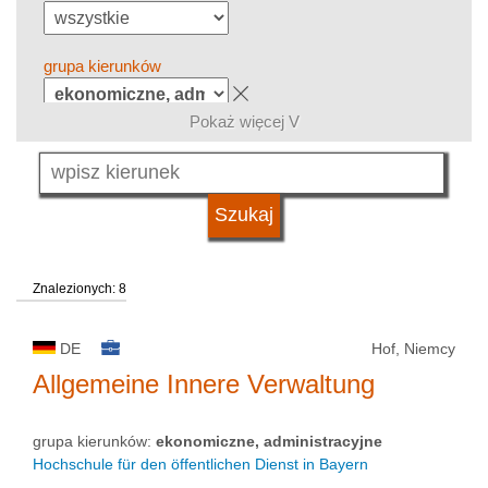
grupa kierunków
Pokaż więcej V
język
system studiów
Znalezionych: 8
kwalifikacje
DE
Hof, Niemcy
typ uczelni
Allgemeine Innere Verwaltung
grupa kierunków:
ekonomiczne, administracyjne
status uczelni
Hochschule für den öffentlichen Dienst in Bayern