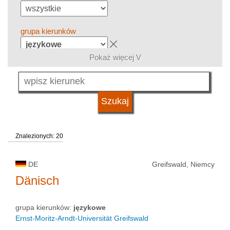
grupa kierunków
Pokaż więcej V
język
system studiów
Znalezionych: 20
kwalifikacje
DE
Greifswald, Niemcy
typ uczelni
Dänisch
grupa kierunków:
językowe
status uczelni
Ernst-Moritz-Arndt-Universität Greifswald