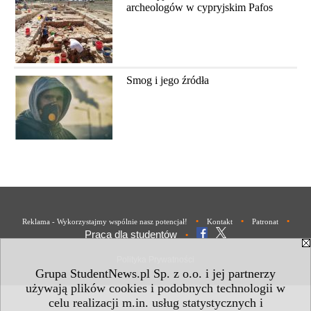
archeologów w cypryjskim Pafos
Smog i jego źródła
•
•
•
Reklama - Wykorzystajmy wspólnie nasz potencjał!
Kontakt
Patronat
Praca dla studentów
•
Polityka Prywatności
Grupa StudentNews.pl Sp. z o.o. i jej partnerzy
używają plików cookies i podobnych technologii w
celu realizacji m.in. usług statystycznych i