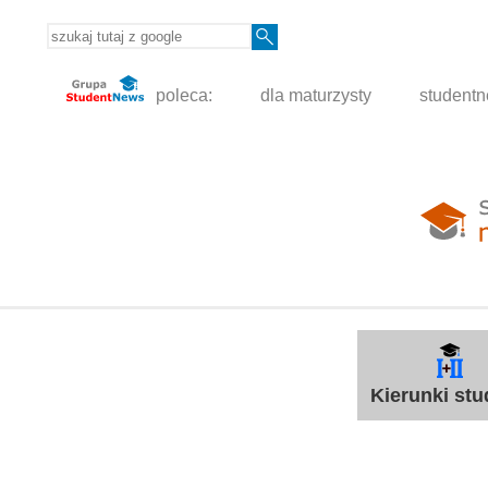
poleca:
dla maturzysty
student
Kierunki st