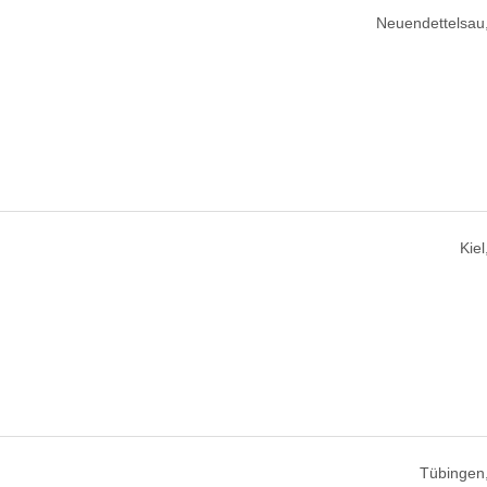
Neuendettelsau
Kie
Tübingen