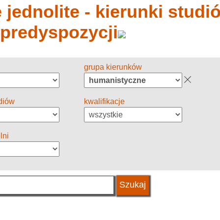
jednolite - kierunki studió
 predyspozycji
grupa kierunków
diów
kwalifikacje
lni