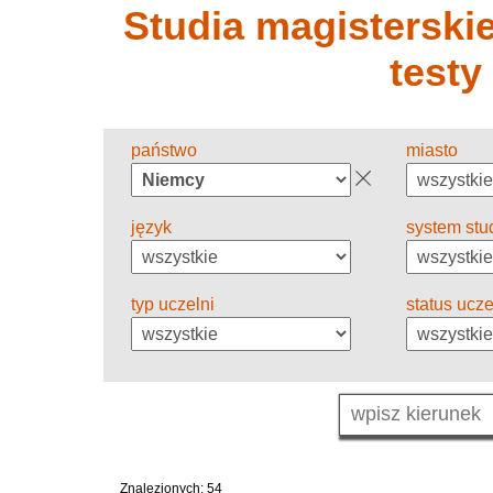
Studia magisterskie 
testy
państwo
miasto
język
system stu
typ uczelni
status ucze
Znalezionych: 54