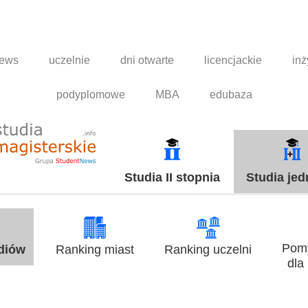
news
uczelnie
dni otwarte
licencjackie
inż
podyplomowe
MBA
edubaza
Studia II stopnia
Studia jed
Pomy
udiów
Ranking miast
Ranking uczelni
dla