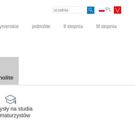
PL
ynierskie
jednolite
II stopnia
III stopnia
nolite
sły na studia
 maturzystów