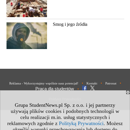
Smog i jego źródła
•
•
•
Reklama - Wykorzystajmy wspólnie nasz potencjał!
Kontakt
Patronat
Praca dla studentów
•
Polityka Prywatności
Grupa StudentNews.pl Sp. z o.o. i jej partnerzy
używają plików cookies i podobnych technologii w
celu realizacji m.in. usług statystycznych i
reklamowych zgodnie z
Polityką Prywatności
. Możesz
określić warunki przechowywania lub dostępu do