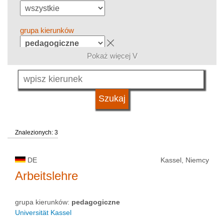
grupa kierunków
Pokaż więcej V
język
system studiów
Znalezionych: 3
kwalifikacje
DE
Kassel, Niemcy
typ uczelni
Arbeitslehre
grupa kierunków:
pedagogiczne
status uczelni
Universität Kassel