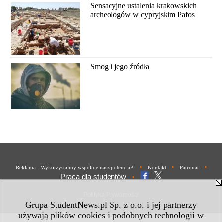
Sensacyjne ustalenia krakowskich
archeologów w cypryjskim Pafos
Smog i jego źródła
•
•
•
Reklama - Wykorzystajmy wspólnie nasz potencjał!
Kontakt
Patronat
Praca dla studentów
•
Polityka Prywatności
Grupa StudentNews.pl Sp. z o.o. i jej partnerzy
używają plików cookies i podobnych technologii w