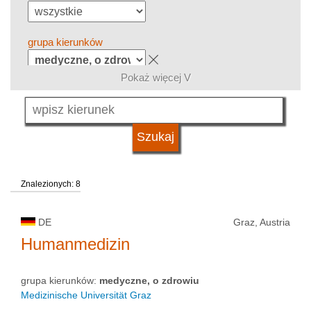
grupa kierunków
Pokaż więcej V
język
kwalifikacje
Znalezionych: 8
typ uczelni
DE
Graz, Austria
status uczelni
Humanmedizin
grupa kierunków:
medyczne, o zdrowiu
Medizinische Universität Graz