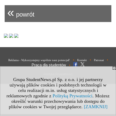
«
powrót
•
•
•
Reklama - Wykorzystajmy wspólnie nasz potencjał!
Kontakt
Patronat
Praca dla studentów
•
Polityka Prywatności
Grupa StudentNews.pl Sp. z o.o. i jej partnerzy
używają plików cookies i podobnych technologii w
celu realizacji m.in. usług statystycznych i
reklamowych zgodnie z
Polityką Prywatności
. Możesz
określić warunki przechowywania lub dostępu do
plików cookies w Twojej przeglądarce.
[ZAMKNIJ]