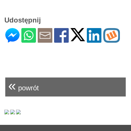
Udostępnij
«
powrót