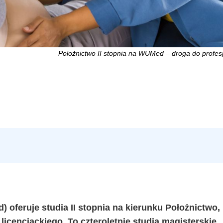
Położnictwo II stopnia na WUMed – droga do profes
feruje studia II stopnia na kierunku Położnictwo,
icencjackiego. To czteroletnie studia magisterskie