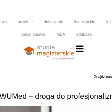
news
uczelnie
dni otwarte
licencjackie
inż
podyplomowe
MBA
edubaza
Znajdź na
a WUMed – droga do profesjonali