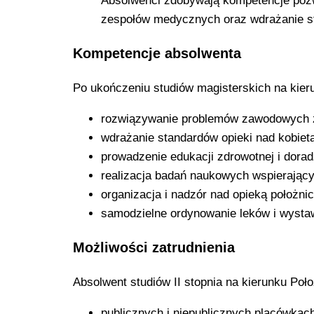
Absolwenci zdobywają kompetencje pozw
zespołów medycznych oraz wdrażanie st
Kompetencje absolwenta
Po ukończeniu studiów magisterskich na kieru
rozwiązywanie problemów zawodowych z
wdrażanie standardów opieki nad kobietą
prowadzenie edukacji zdrowotnej i dorad
realizacja badań naukowych wspierając
organizacja i nadzór nad opieką położnic
samodzielne ordynowanie leków i wystaw
Możliwości zatrudnienia
Absolwent studiów II stopnia na kierunku Po
publicznych i niepublicznych placówka