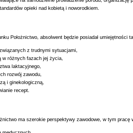
alające na samodzielne prowadzenie porodu, organizację 
andardów opieki nad kobietą i noworodkiem.
nku Położnictwo, absolwent będzie posiadał umiejętności ta
wiązanych z trudnymi sytuacjami,
 w różnych fazach jej życia,
ztwa laktacyjnego,
ych rozwój zawodu,
zą i ginekologiczną,
ianie recept.
łożnictwo ma szerokie perspektywy zawodowe, w tym pracę 
ch medycznych,