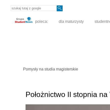
poleca:
dla maturzysty
student
Pomysły na studia magisterskie
Położnictwo II stopnia n