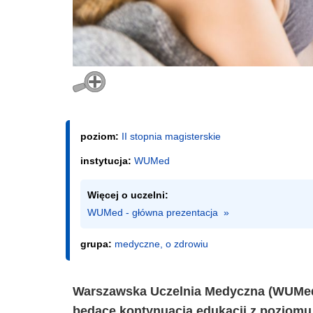
poziom:
II stopnia magisterskie
instytucja:
WUMed
Więcej o uczelni:
WUMed - główna prezentacja  »
grupa:
medyczne, o zdrowiu
Warszawska Uczelnia Medyczna (WUMed) o
będące kontynuacją edukacji z poziomu l