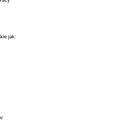
pracy
kie jak:
w: