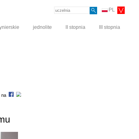
PL
ynierskie
jednolite
II stopnia
III stopnia
s na
zmu