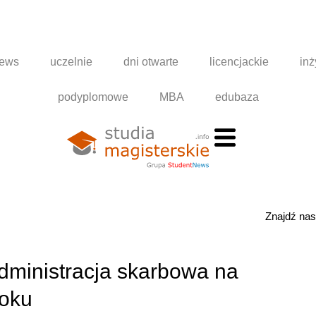
news
uczelnie
dni otwarte
licencjackie
inż
podyplomowe
MBA
edubaza
Znajdź na
dministracja skarbowa na
toku