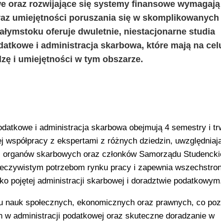
we oraz rozwijające się systemy finansowe wymagają
oraz umiejętności poruszania się w skomplikowanych
ałymstoku oferuje dwuletnie, niestacjonarne studia
atkowe i administracja skarbowa, które mają na cel
ę i umiejętności w tym obszarze.
odatkowe i administracja skarbowa obejmują 4 semestry i tr
j współpracy z ekspertami z różnych dziedzin, uwzględniaj
znej, organów skarbowych oraz członków Samorządu Studenck
zeczywistym potrzebom rynku pracy i zapewnia wszechstro
o pojętej administracji skarbowej i doradztwie podatkowym
u nauk społecznych, ekonomicznych oraz prawnych, co poz
 w administracji podatkowej oraz skuteczne doradzanie w