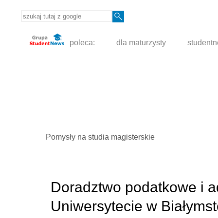
poleca:
dla maturzysty
student
Pomysły na studia magisterskie
Doradztwo podatkowe i a
Uniwersytecie w Białyms