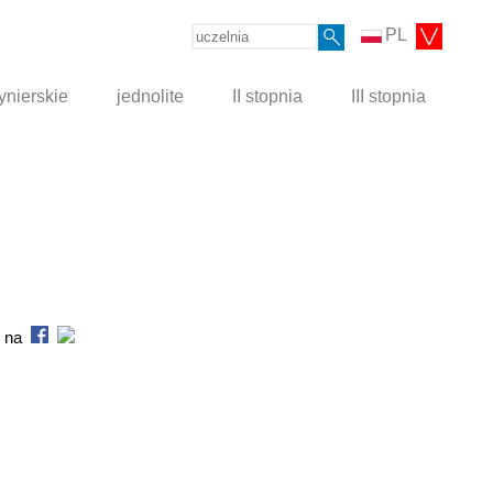
PL
ynierskie
jednolite
II stopnia
III stopnia
s na