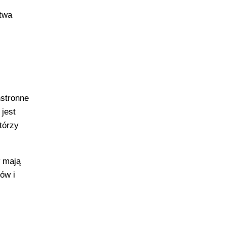
ztwa
hstronne
jest
tórzy
w mają
ów i