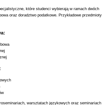
ecjalistyczne, które studenci wybierają w ramach dwóch
arbowa oraz doradztwo podatkowe. Przykładowe przedmioty
wa:
arbowa
nej
znej
:
łowych
h
ów
roseminariach, warsztatach językowych oraz seminariach