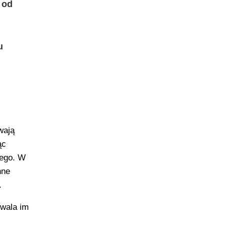
 od
u
wają
ąc
iego. W
nne
.
wala im