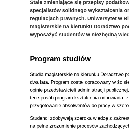
Stale zmieniające się przepisy podatko
specjalistów solidnego wykształcenia 
regulacjach prawnych. Uniwersytet w Bi
magisterskie na kierunku Doradztwo pod
wyposażyć studentów w niezbędną wiedz
Program studiów
Studia magisterskie na kierunku Doradztwo p
dwa lata. Program został opracowany w ścisłe
opinie przedstawicieli administracji public
ten sposób program kształcenia odpowiada r
przygotowanie absolwentów do pracy w szerok
Studenci zdobywają szeroką wiedzę z zakres
na pełne zrozumienie procesów zachodzących