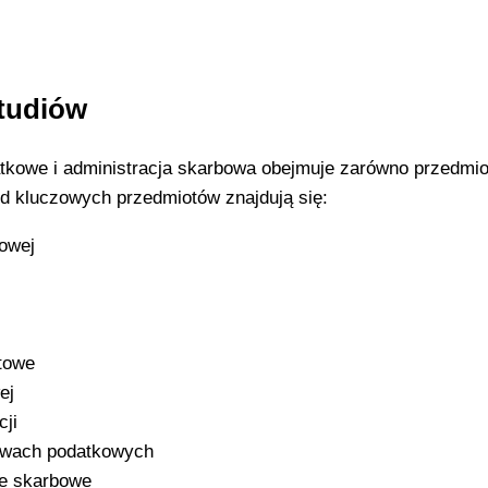
studiów
tkowe i administracja skarbowa obejmuje zarówno przedmio
ód kluczowych przedmiotów znajdują się:
bowej
towe
ej
ji
rawach podatkowych
ne skarbowe