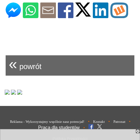
«
powrót
•
•
•
Reklama - Wykorzystajmy wspólnie nasz potencjał!
Kontakt
Patronat
Praca dla studentów
•
Polityka Prywatności