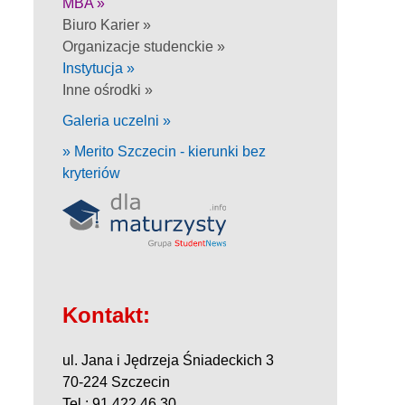
MBA »
Biuro Karier »
Organizacje studenckie »
Instytucja »
Inne ośrodki »
Galeria uczelni »
» Merito Szczecin - kierunki bez
kryteriów
Kontakt:
ul. Jana i Jędrzeja Śniadeckich 3
70-224 Szczecin
Tel.: 91 422 46 30