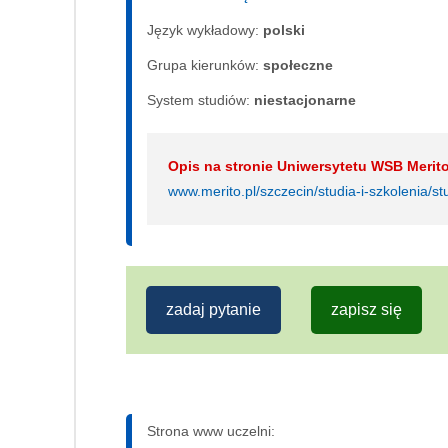
Język wykładowy:
polski
Grupa kierunków:
społeczne
System studiów:
nie­sta­cjo­nar­ne
Opis na stronie Uniwersytetu WSB Merito
www.merito.pl/szczecin/studia-i-szkolenia/st
zadaj pytanie
zapisz się
Strona www uczelni: