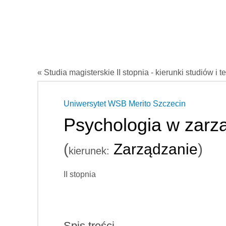
« Studia magisterskie II stopnia - kierunki studiów i t
Uniwersytet WSB Merito Szczecin
Psychologia w zarz
(
Zarządzanie
)
kierunek:
II stopnia
Spis treści