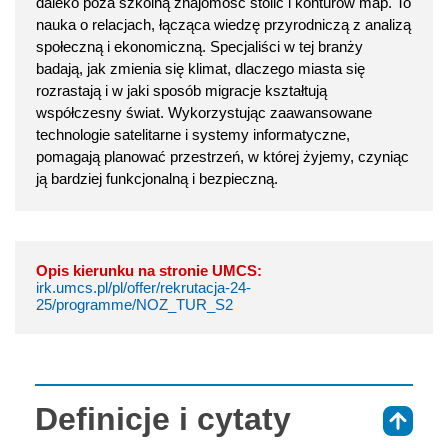
daleko poza szkolną znajomość stolic i konturów map. To
nauka o relacjach, łącząca wiedzę przyrodniczą z analizą
społeczną i ekonomiczną. Specjaliści w tej branży
badają, jak zmienia się klimat, dlaczego miasta się
rozrastają i w jaki sposób migracje kształtują
współczesny świat. Wykorzystując zaawansowane
technologie satelitarne i systemy informatyczne,
pomagają planować przestrzeń, w której żyjemy, czyniąc
ją bardziej funkcjonalną i bezpieczną.
Opis kierunku na stronie UMCS:
irk.umcs.pl/pl/offer/rekrutacja-24-
25/programme/NOZ_TUR_S2
Definicje i cytaty
⇑