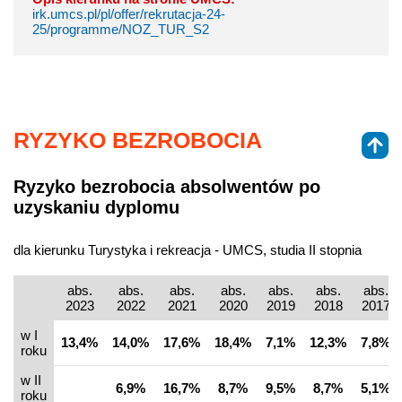
irk.umcs.pl/pl/offer/rekrutacja-24-
25/programme/NOZ_TUR_S2
RYZYKO BEZROBOCIA
Ryzyko bezrobocia absolwentów po
uzyskaniu dyplomu
dla kierunku Turystyka i rekreacja - UMCS, studia II stopnia
abs.
abs.
abs.
abs.
abs.
abs.
abs.
2023
2022
2021
2020
2019
2018
2017
w I
13,4%
14,0%
17,6%
18,4%
7,1%
12,3%
7,8%
roku
w II
6,9%
16,7%
8,7%
9,5%
8,7%
5,1%
roku