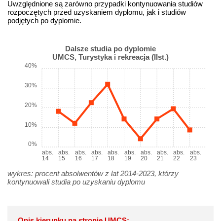
Uwzględnione są zarówno przypadki kontynuowania studiów
rozpoczętych przed uzyskaniem dyplomu, jak i studiów
podjętych po dyplomie.
Dalsze studia po dyplomie
UMCS, Turystyka i rekreacja (IIst.)
40%
30%
20%
10%
0%
abs.
abs.
abs.
abs.
abs.
abs.
abs.
abs.
abs.
abs.
14
15
16
17
18
19
20
21
22
23
wykres: procent absolwentów z lat 2014-2023, którzy
kontynuowali studia po uzyskaniu dyplomu
Opis kierunku na stronie UMCS: