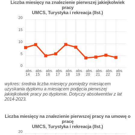
Liczba miesięcy na znalezienie pierwszej jakiejkolwiek
pracy
UMCS, Turystyka i rekreacja (IIst.)
20
15
10
5
0
abs.
abs.
abs.
abs.
abs.
abs.
abs.
abs.
abs.
abs.
14
15
16
17
18
19
20
21
22
23
wykres: średnia liczba miesięcy pomiędzy miesiącem
uzyskania dyplomu a miesiącem podjęcia pierwszej
jakiejkolwiek pracy po dyplomie. Dotyczy absolwentów z lat
2014-2023.
Liczba miesięcy na znalezienie pierwszej pracy na umowę o
pracę
UMCS, Turystyka i rekreacja (IIst.)
20