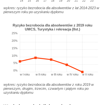
14
15
16
17
18
19
20
21
22
23
wykres: ryzyko bezrobocia dla absolwentów z lat 2014-2023 w
pierwszym roku po uzyskaniu dyplomu
Ryzyko bezrobocia dla absolwentów z 2019 roku
UMCS, Turystyka i rekreacja (IIst.)
25%
20%
15%
10%
5%
0%
w I roku
w II roku
w III roku
w IV roku
w V roku
wykres: ryzyko bezrobocia dla absolwentów z roku 2019 w
pierwszym, drugim, trzecim, czwartym i piątym roku po
uzyskaniu dyplomu