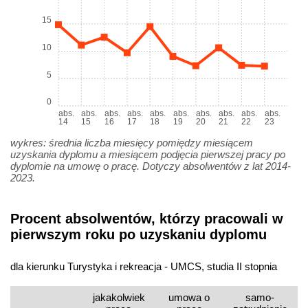
15
10
5
0
abs.
abs.
abs.
abs.
abs.
abs.
abs.
abs.
abs.
abs.
14
15
16
17
18
19
20
21
22
23
wykres: średnia liczba miesięcy pomiędzy miesiącem
uzyskania dyplomu a miesiącem podjęcia pierwszej pracy po
dyplomie na umowę o pracę. Dotyczy absolwentów z lat 2014-
2023.
Procent absolwentów, którzy pracowali w
pierwszym roku po uzyskaniu dyplomu
dla kierunku Turystyka i rekreacja - UMCS, studia II stopnia
jakakolwiek
umowa o
samo­