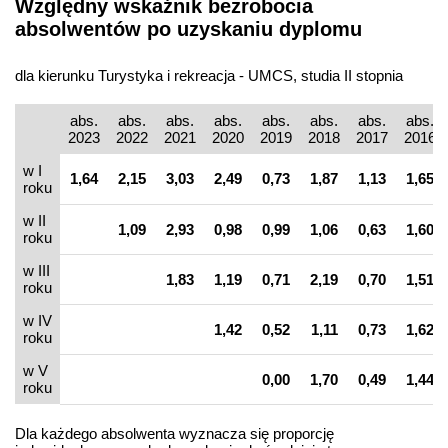
Względny wskaźnik bezrobocia
absolwentów po uzyskaniu dyplomu
dla kierunku Turystyka i rekreacja - UMCS, studia II stopnia
abs.
abs.
abs.
abs.
abs.
abs.
abs.
abs.
2023
2022
2021
2020
2019
2018
2017
2016
w I
1,64
2,15
3,03
2,49
0,73
1,87
1,13
1,65
roku
w II
1,09
2,93
0,98
0,99
1,06
0,63
1,60
roku
w III
1,83
1,19
0,71
2,19
0,70
1,51
roku
w IV
1,42
0,52
1,11
0,73
1,62
roku
w V
0,00
1,70
0,49
1,44
roku
Dla każdego absolwenta wyznacza się proporcję