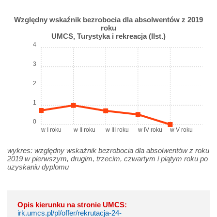
Względny wskaźnik bezrobocia dla absolwentów z 2019
roku
UMCS, Turystyka i rekreacja (IIst.)
4
3
2
1
0
w I roku
w II roku
w III roku
w IV roku
w V roku
wykres: względny wskaźnik bezrobocia dla absolwentów z roku
2019 w pierwszym, drugim, trzecim, czwartym i piątym roku po
uzyskaniu dyplomu
Opis kierunku na stronie UMCS:
irk.umcs.pl/pl/offer/rekrutacja-24-