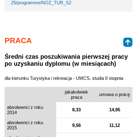
25/programme/NOZ_TUR_S2
PRACA
Średni czas poszukiwania pierwszej pracy
po uzyskaniu dyplomu (w miesiącach)
dla kierunku Turystyka i rekreacja - UMCS, studia II stopnia
jakakolwiek
umowa o pracę
praca
absolwenci z roku
8,33
14,85
2014
absolwenci z roku
9,56
11,12
2015