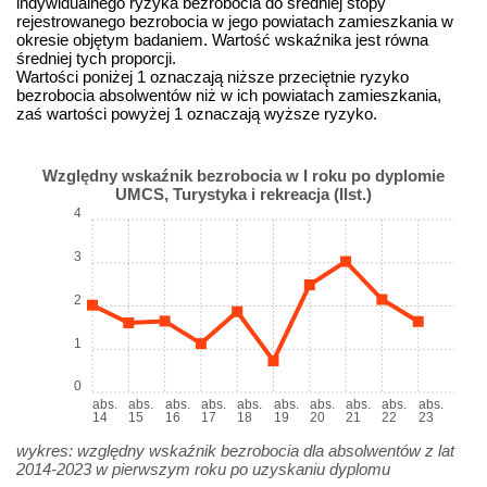
indywidualnego ryzyka bezrobocia do średniej stopy
rejestrowanego bezrobocia w jego powiatach zamieszkania w
okresie objętym badaniem. Wartość wskaźnika jest równa
średniej tych proporcji.
Wartości poniżej 1 oznaczają niższe przeciętnie ryzyko
bezrobocia absolwentów niż w ich powiatach zamieszkania,
zaś wartości powyżej 1 oznaczają wyższe ryzyko.
Względny wskaźnik bezrobocia w I roku po dyplomie
UMCS, Turystyka i rekreacja (IIst.)
4
3
2
1
0
abs.
abs.
abs.
abs.
abs.
abs.
abs.
abs.
abs.
abs.
14
15
16
17
18
19
20
21
22
23
wykres: względny wskaźnik bezrobocia dla absolwentów z lat
2014-2023 w pierwszym roku po uzyskaniu dyplomu