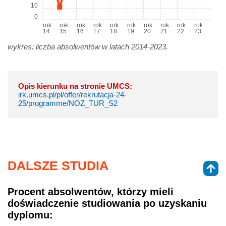
10
0
rok
rok
rok
rok
rok
rok
rok
rok
rok
rok
14
15
16
17
18
19
20
21
22
23
wykres: liczba absolwentów w latach 2014-2023.
Opis kierunku na stronie UMCS:
irk.umcs.pl/pl/offer/rekrutacja-24-
25/programme/NOZ_TUR_S2
DALSZE STUDIA
Procent absolwentów, którzy mieli
doświadczenie studiowania po uzyskaniu
dyplomu: