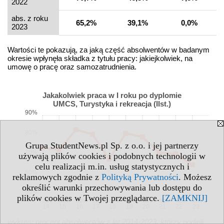
2022
abs. z roku
65,2%
39,1%
0,0%
2023
Wartości te pokazują, za jaką część absolwentów w badanym
okresie wpłynęła składka z tytułu pracy: jakiejkolwiek, na
umowę o pracę oraz samozatrudnienia.
Jakakolwiek praca w I roku po dyplomie
UMCS, Turystyka i rekreacja (IIst.)
90%
80%
Grupa StudentNews.pl Sp. z o.o. i jej partnerzy
70%
używają plików cookies i podobnych technologii w
celu realizacji m.in. usług statystycznych i
60%
reklamowych zgodnie z
Polityką Prywatności
. Możesz
określić warunki przechowywania lub dostępu do
50%
plików cookies w Twojej przeglądarce.
[ZAMKNIJ]
abs.
abs.
abs.
abs.
abs.
abs.
abs.
abs.
abs.
abs.
14
15
16
17
18
19
20
21
22
23
wykres: procent absolwentów z lat 2014-2023, którzy podjęli