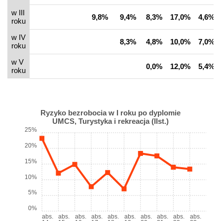
w III
9,8%
9,4%
8,3%
17,0%
4,6%
roku
w IV
8,3%
4,8%
10,0%
7,0%
roku
w V
0,0%
12,0%
5,4%
roku
Ryzyko bezrobocia w I roku po dyplomie
UMCS, Turystyka i rekreacja (IIst.)
25%
20%
15%
10%
5%
0%
abs.
abs.
abs.
abs.
abs.
abs.
abs.
abs.
abs.
abs.