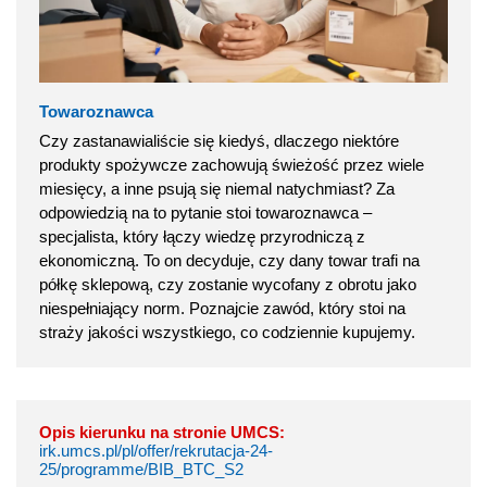
Towaroznawca
Czy zastanawialiście się kiedyś, dlaczego niektóre
produkty spożywcze zachowują świeżość przez wiele
miesięcy, a inne psują się niemal natychmiast? Za
odpowiedzią na to pytanie stoi towaroznawca –
specjalista, który łączy wiedzę przyrodniczą z
ekonomiczną. To on decyduje, czy dany towar trafi na
półkę sklepową, czy zostanie wycofany z obrotu jako
niespełniający norm. Poznajcie zawód, który stoi na
straży jakości wszystkiego, co codziennie kupujemy.
Opis kierunku na stronie UMCS:
irk.umcs.pl/pl/offer/rekrutacja-24-
25/programme/BIB_BTC_S2