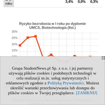
3,4%
0,0%
0,3%
1
roku
Ryzyko bezrobocia w I roku po dyplomie
UMCS, Biotechnologia (IIst.)
30%
25%
20%
15%
10%
5%
Grupa StudentNews.pl Sp. z o.o. i jej partnerzy
0%
używają plików cookies i podobnych technologii w
abs.
abs.
abs.
abs.
abs.
abs.
abs.
abs.
abs.
abs.
14
15
16
17
18
19
20
21
22
23
celu realizacji m.in. usług statystycznych i
reklamowych zgodnie z
Polityką Prywatności
. Możesz
wykres: ryzyko bezrobocia dla absolwentów z lat 2014-2023 w
pierwszym roku po uzyskaniu dyplomu
określić warunki przechowywania lub dostępu do
plików cookies w Twojej przeglądarce.
[ZAMKNIJ]
Ryzyko bezrobocia dla absolwentów z 2019 roku
UMCS, Biotechnologia (IIst.)