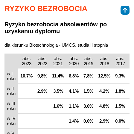
RYZYKO BEZROBOCIA
Ryzyko bezrobocia absolwentów po
uzyskaniu dyplomu
dla kierunku Biotechnologia - UMCS, studia II stopnia
abs.
abs.
abs.
abs.
abs.
abs.
abs.
a
2023
2022
2021
2020
2019
2018
2017
2
w I
10,7%
9,8%
11,4%
6,8%
7,8%
12,5%
9,3%
2
roku
w II
2,9%
3,5%
4,1%
1,5%
4,2%
1,8%
9
roku
w III
1,6%
1,1%
3,0%
4,8%
1,5%
5
roku
w IV
1,4%
0,0%
2,9%
0,0%
4
roku
w V