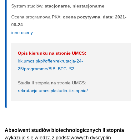
System studiów:
sta­cjo­nar­ne, nie­sta­cjo­nar­ne
Ocena programowa PKA:
ocena pozytywna, data: 2021-
06-24
inne oceny
Opis kierunku na stronie UMCS:
irk.umcs.pl/pl/offer/rekrutacja-24-
25/programme/BIB_BTC_S2
Studia II stopnia na stronie UMCS:
rekrutacja.umcs.pl/studia-ii-stopnia/
Absolwent studiów biotechnologicznych II stopnia
wykazuje się wiedzą z podstawowych dyscyplin