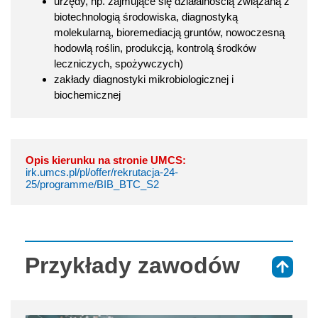
urzędy, np. zajmujące się działalnością związaną z
biotechnologią środowiska, diagnostyką
molekularną, bioremediacją gruntów, nowoczesną
hodowlą roślin, produkcją, kontrolą środków
leczniczych, spożywczych)
zakłady diagnostyki mikrobiologicznej i
biochemicznej
Opis kierunku na stronie UMCS:
irk.umcs.pl/pl/offer/rekrutacja-24-
25/programme/BIB_BTC_S2
Przykłady zawodów
⇑