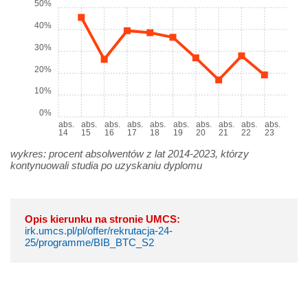
50%
40%
30%
20%
10%
0%
abs.
abs.
abs.
abs.
abs.
abs.
abs.
abs.
abs.
abs.
14
15
16
17
18
19
20
21
22
23
wykres: procent absolwentów z lat 2014-2023, którzy
kontynuowali studia po uzyskaniu dyplomu
Opis kierunku na stronie UMCS:
irk.umcs.pl/pl/offer/rekrutacja-24-
25/programme/BIB_BTC_S2