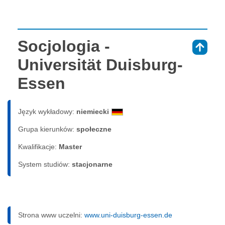
Socjologia -
⇑
Universität Duisburg-
Essen
Język wykładowy:
niemiecki
Grupa kierunków:
społeczne
Kwalifikacje:
Master
System studiów:
sta­cjo­nar­ne
Strona www uczelni:
www.uni-duisburg-essen.de