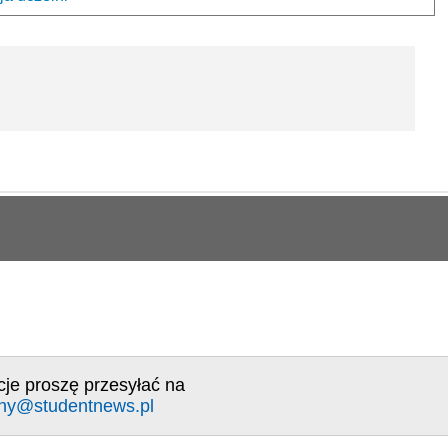
cje proszę przesyłać na
ny@studentnews.pl