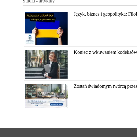
Studia - artykuły
Język, biznes i geopolityka: Fil
Koniec z wkuwaniem kodeksów? Ja
Zostań świadomym twórcą przestr