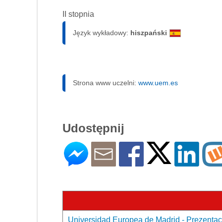
II stopnia
Język wykładowy:
hiszpański
Strona www uczelni:
www.uem.es
Udostępnij
Universidad Europea de Madrid - Prezentac