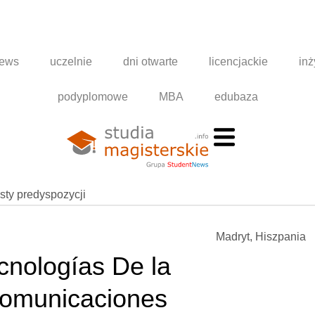
news
uczelnie
dni otwarte
licencjackie
inż
podyplomowe
MBA
edubaza
esty predyspozycji
Madryt, Hiszpania
cnologías De la
Comunicaciones