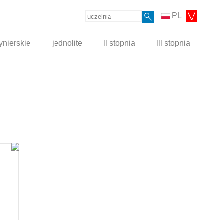
PL
ynierskie
jednolite
II stopnia
III stopnia