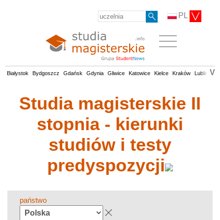
PL
V
Białystok
Bydgoszcz
Gdańsk
Gdynia
Gliwice
Katowice
Kielce
Kraków
Lublin
Łó
Studia magisterskie II
stopnia - kierunki
studiów i testy
predyspozycji
państwo