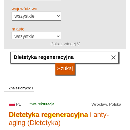
województwo
miasto
Pokaż więcej V
grupa kierunków
język
Znalezionych: 1
system studiów
PL
trwa rekrutacja
Wrocław, Polska
typ uczelni
Dietetyka
regeneracyjna
i anty-
aging (Dietetyka)