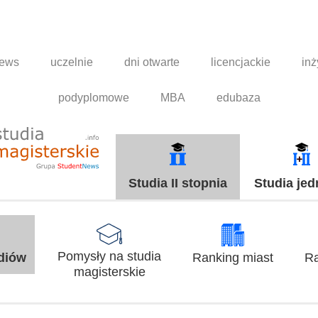
news
uczelnie
dni otwarte
licencjackie
inż
podyplomowe
MBA
edubaza
Studia II stopnia
Studia jed
Pomysły na studia
udiów
Ranking miast
Ra
magisterskie