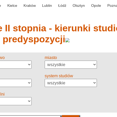
e
Kielce
Kraków
Lublin
Łódź
Olsztyn
Opole
Pozn
 II stopnia - kierunki stud
y predyspozycji
two
miasto
system studiów
lni