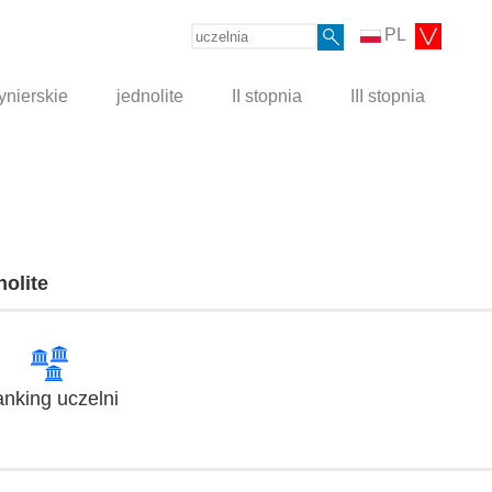
PL
ynierskie
jednolite
II stopnia
III stopnia
nolite
nking uczelni