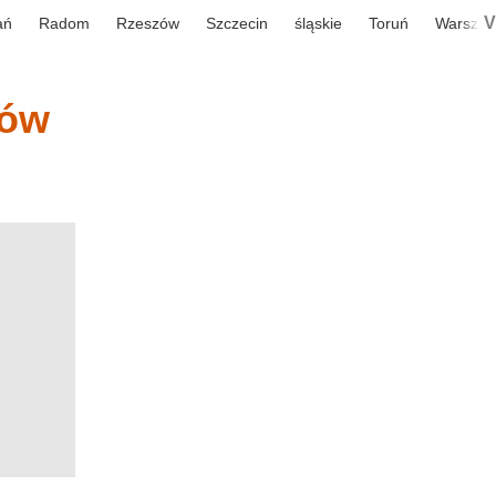
V
ań
Radom
Rzeszów
Szczecin
śląskie
Toruń
Warsza
iów