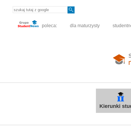
poleca:
dla maturzysty
student
Kierunki st