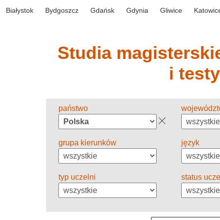
Białystok
Bydgoszcz
Gdańsk
Gdynia
Gliwice
Katowic
Studia magisterskie
i test
państwo
wojewódz
grupa kierunków
język
typ uczelni
status ucze