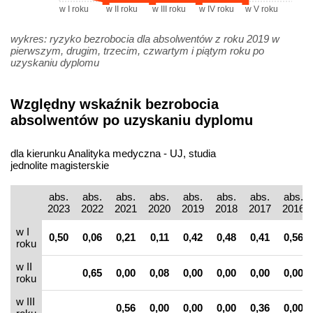
w I roku
w II roku
w III roku
w IV roku
w V roku
wykres: ryzyko bezrobocia dla absolwentów z roku 2019 w
pierwszym, drugim, trzecim, czwartym i piątym roku po
uzyskaniu dyplomu
Względny wskaźnik bezrobocia
absolwentów po uzyskaniu dyplomu
dla kierunku Analityka medyczna - UJ, studia
jednolite magisterskie
abs.
abs.
abs.
abs.
abs.
abs.
abs.
abs.
2023
2022
2021
2020
2019
2018
2017
2016
w I
0,50
0,06
0,21
0,11
0,42
0,48
0,41
0,56
roku
w II
0,65
0,00
0,08
0,00
0,00
0,00
0,00
roku
w III
0,56
0,00
0,00
0,00
0,36
0,00