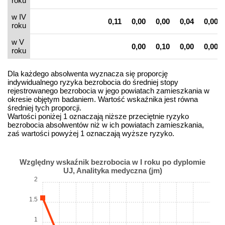
roku
w IV
0,11
0,00
0,00
0,04
0,00
roku
w V
0,00
0,10
0,00
0,00
roku
Dla każdego absolwenta wyznacza się proporcję
indywidualnego ryzyka bezrobocia do średniej stopy
rejestrowanego bezrobocia w jego powiatach zamieszkania w
okresie objętym badaniem. Wartość wskaźnika jest równa
średniej tych proporcji.
Wartości poniżej 1 oznaczają niższe przeciętnie ryzyko
bezrobocia absolwentów niż w ich powiatach zamieszkania,
zaś wartości powyżej 1 oznaczają wyższe ryzyko.
Względny wskaźnik bezrobocia w I roku po dyplomie
UJ, Analityka medyczna (jm)
2
1.5
1