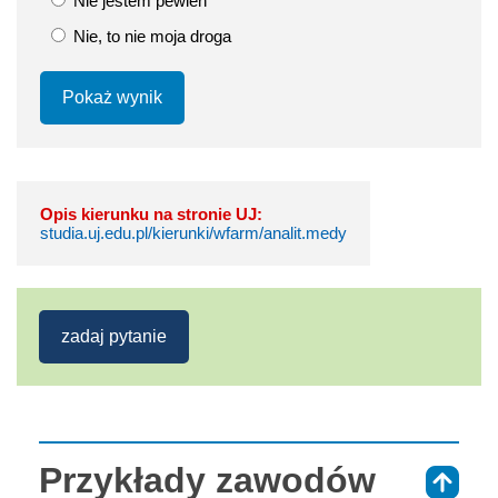
Nie jestem pewien
Nie, to nie moja droga
Pokaż wynik
Opis kierunku na stronie UJ:
studia.uj.edu.pl/kierunki/wfarm/analit.medy
zadaj pytanie
Przykłady zawodów
⇑