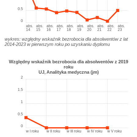
0.5
0
abs.
abs.
abs.
abs.
abs.
abs.
abs.
abs.
abs.
abs.
14
15
16
17
18
19
20
21
22
23
wykres: względny wskaźnik bezrobocia dla absolwentów z lat
2014-2023 w pierwszym roku po uzyskaniu dyplomu
Względny wskaźnik bezrobocia dla absolwentów z 2019
roku
UJ, Analityka medyczna (jm)
2
1.5
1
0.5
0
w I roku
w II roku
w III roku
w IV roku
w V roku