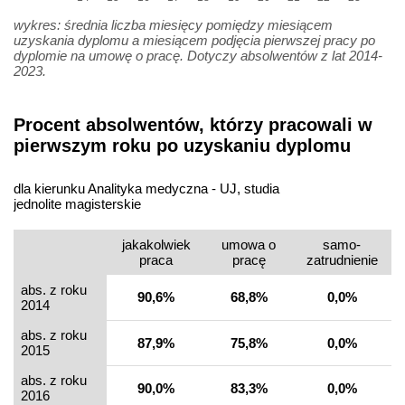
wykres: średnia liczba miesięcy pomiędzy miesiącem
uzyskania dyplomu a miesiącem podjęcia pierwszej pracy po
dyplomie na umowę o pracę. Dotyczy absolwentów z lat 2014-
2023.
Procent absolwentów, którzy pracowali w
pierwszym roku po uzyskaniu dyplomu
dla kierunku Analityka medyczna - UJ, studia
jednolite magisterskie
jakakolwiek
umowa o
samo­
praca
pracę
zatrudnienie
abs. z roku
90,6%
68,8%
0,0%
2014
abs. z roku
87,9%
75,8%
0,0%
2015
abs. z roku
90,0%
83,3%
0,0%
2016