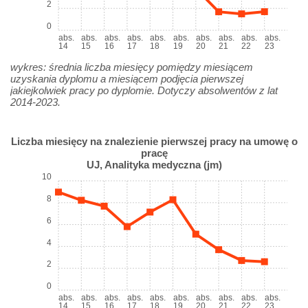
2
0
abs.
abs.
abs.
abs.
abs.
abs.
abs.
abs.
abs.
abs.
14
15
16
17
18
19
20
21
22
23
wykres: średnia liczba miesięcy pomiędzy miesiącem
uzyskania dyplomu a miesiącem podjęcia pierwszej
jakiejkolwiek pracy po dyplomie. Dotyczy absolwentów z lat
2014-2023.
Liczba miesięcy na znalezienie pierwszej pracy na umowę o
pracę
UJ, Analityka medyczna (jm)
10
8
6
4
2
0
abs.
abs.
abs.
abs.
abs.
abs.
abs.
abs.
abs.
abs.
14
15
16
17
18
19
20
21
22
23