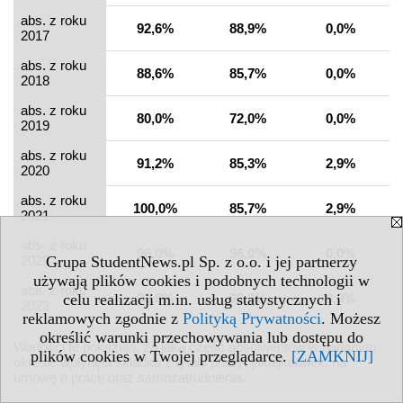
abs. z roku
92,6%
88,9%
0,0%
2017
abs. z roku
88,6%
85,7%
0,0%
2018
abs. z roku
80,0%
72,0%
0,0%
2019
abs. z roku
91,2%
85,3%
2,9%
2020
abs. z roku
100,0%
85,7%
2,9%
2021
abs. z roku
96,0%
96,0%
0,0%
2022
Grupa StudentNews.pl Sp. z o.o. i jej partnerzy
używają plików cookies i podobnych technologii w
abs. z roku
93,0%
93,0%
0,0%
celu realizacji m.in. usług statystycznych i
2023
reklamowych zgodnie z
Polityką Prywatności
. Możesz
określić warunki przechowywania lub dostępu do
Wartości te pokazują, za jaką część absolwentów w badanym
plików cookies w Twojej przeglądarce.
[ZAMKNIJ]
okresie wpłynęła składka z tytułu pracy: jakiejkolwiek, na
umowę o pracę oraz samozatrudnienia.