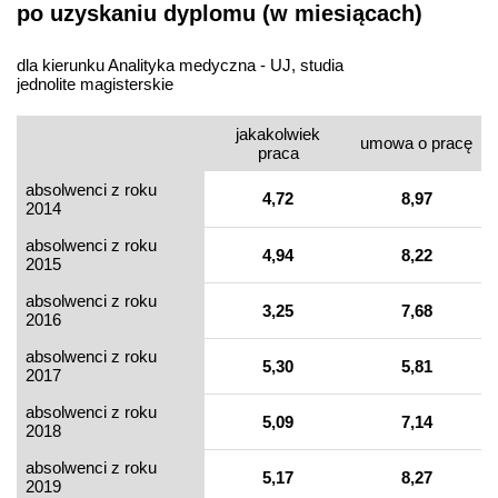
po uzyskaniu dyplomu (w miesiącach)
dla kierunku Analityka medyczna - UJ, studia
jednolite magisterskie
jakakolwiek
umowa o pracę
praca
absolwenci z roku
4,72
8,97
2014
absolwenci z roku
4,94
8,22
2015
absolwenci z roku
3,25
7,68
2016
absolwenci z roku
5,30
5,81
2017
absolwenci z roku
5,09
7,14
2018
absolwenci z roku
5,17
8,27
2019