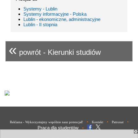
Systemy - Lublin
Systemy informacyjne - Polska
Lublin - ekonomiczne, administracyjne
Lublin - II stopnia
«
powrót - Kierunki studiów
•
•
•
Reklama - Wykorzystajmy wspólnie nasz potencjał!
Kontakt
Patronat
Praca dla studentów
•