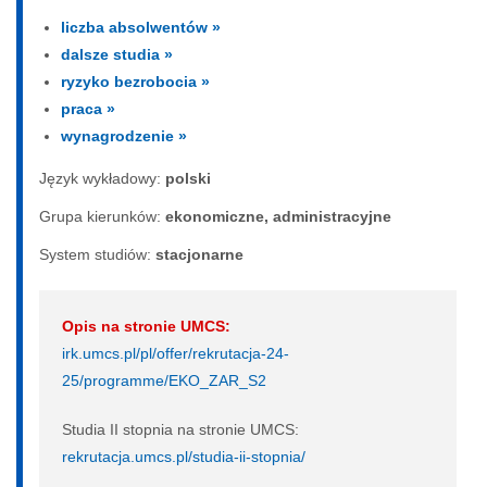
liczba absolwentów »
dalsze studia »
ryzyko bezrobocia »
praca »
wynagrodzenie »
Język wykładowy:
polski
Grupa kierunków:
ekonomiczne, administracyjne
System studiów:
sta­cjo­nar­ne
Opis na stronie UMCS:
irk.umcs.pl/pl/offer/rekrutacja-24-
25/programme/EKO_ZAR_S2
Studia II stopnia na stronie UMCS:
rekrutacja.umcs.pl/studia-ii-stopnia/