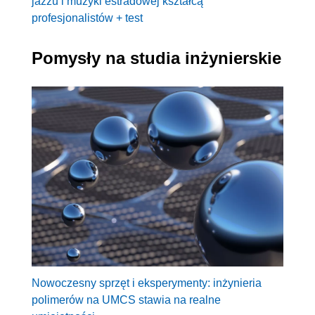
jazzu i muzyki estradowej kształcą
profesjonalistów + test
Pomysły na studia inżynierskie
Nowoczesny sprzęt i eksperymenty: inżynieria
polimerów na UMCS stawia na realne