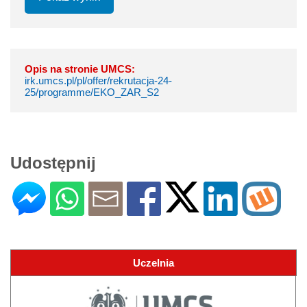
Opis na stronie UMCS:
irk.umcs.pl/pl/offer/rekrutacja-24-
25/programme/EKO_ZAR_S2
Udostępnij
Uczelnia