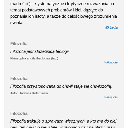
mądrości”) – systematyczne i krytyczne rozważania na
temat podstawowych problemów i idei, dążące do
poznania ich istoty, a także do całościowego zrozumienia
świata.
Wikipedia
Filozofia
Filozofia jest służebnicą teologii.
Philosophia ancilla theologiae (łac.)
Wikiquote
Filozofia
Filozofia przystosowana do chwili staje się chwilozofią.
Autor: Tadeusz Kotarbiński
Wikiquote
Filozofia
Filozofia traktuje o sprawach wiecznych, a kto ma do niej
pęd, ten myśli o niej stale: w okopach czy na plaży, przy