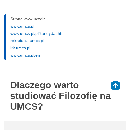
Strona www uczelni:
www.umcs.pl
www.umcs.pl/pl/kandydat.htm
rekrutacja.umcs.pl
irk.umcs.pl
www.umcs.pl/en
Dlaczego warto
⇑
studiować Filozofię na
UMCS?