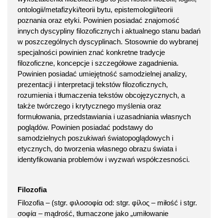
ontologii/metafizyki/teorii bytu, epistemologii/teorii
poznania oraz etyki. Powinien posiadać znajomość
innych dyscypliny filozoficznych i aktualnego stanu badań
w poszczególnych dyscyplinach. Stosownie do wybranej
specjalności powinien znać konkretne tradycje
filozoficzne, koncepcje i szczegółowe zagadnienia.
Powinien posiadać umiejętność samodzielnej analizy,
prezentacji i interpretacji tekstów filozoficznych,
rozumienia i tłumaczenia tekstów obcojęzycznych, a
także twórczego i krytycznego myślenia oraz
formułowania, przedstawiania i uzasadniania własnych
poglądów. Powinien posiadać podstawy do
samodzielnych poszukiwań światopoglądowych i
etycznych, do tworzenia własnego obrazu świata i
identyfikowania problemów i wyzwań współczesności.
Filozofia
Filozofia – (stgr. φιλοσοφία od: stgr. φίλος – miłość i stgr.
σοφία – mądrość, tłumaczone jako „umiłowanie