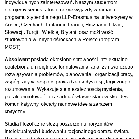
indywidualnych zainteresowań. Naszym studentom
oferujemy semestralne i roczne wyjazdy w ramach
programu stypendialnego LLP-Erasmus na uniwersytety w
Austrii, Czechach, Finlandii, Francji, Hiszpanii, Litwie,
Słowacji, Turcji i Wielkiej Brytanii oraz możliwość
studiowania w innych ośrodkach w Polsce (program
MOST).
Absolwent
posiada określone sprawności intelektualne:
pogłębioną umiejętność formułowania, analizy i twórczego
rozwiązywania problemów, planowania i organizacji pracy,
współpracy w zespole, prowadzenia dyskusji, logicznego
rozumowania. Wykazuje się niezależnością myślenia,
potrafi formułować i uzasadniać własne stanowisko. Jest
komunikatywny, otwarty na nowe idee a zarazem
krytyczny.
Studia filozoficzne służą poszerzeniu horyzontów
intelektualnych i budowaniu racjonalnego obrazu świata.
Ułatwiają odnalezienie się na współczesnym, dynamicznie