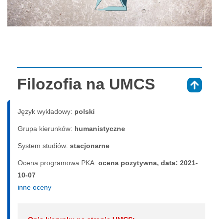
Filozofia na UMCS
⇑
Język wykładowy:
polski
Grupa kierunków:
humanistyczne
System studiów:
sta­cjo­nar­ne
Ocena programowa PKA:
ocena pozytywna, data: 2021-
10-07
inne oceny