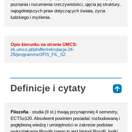
poznania i rozumienia rzeczywistości, ujęcia jej struktury,
najogólniejszych praw dotyczących świata, życia
ludzkiego i myślenia.
Opis kierunku na stronie UMCS:
irk.umcs.pl/pl/offer/rekrutacja-24-
25/programme/2FIS_FIL_S2
Definicje i cytaty
⇑
Filozofia
- studia (II st.) trwają przynajmniej 4 semestry,
ECTS≥120. Absolwent powinien posiadać rozbudowaną i
pogłębioną wiedzę i umiejętności w zakresie podstaw
wykształcenia filozoficznego to jest historii filozofii, logiki,