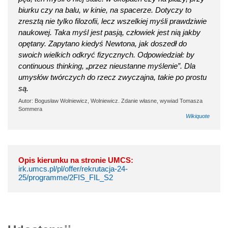
biurku czy na balu, w kinie, na spacerze. Dotyczy to
zresztą nie tylko filozofii, lecz wszelkiej myśli prawdziwie
naukowej. Taka myśl jest pasją, człowiek jest nią jakby
opętany. Zapytano kiedyś Newtona, jak doszedł do
swoich wielkich odkryć fizycznych. Odpowiedział: by
continuous thinking, „przez nieustanne myślenie”. Dla
umysłów twórczych do rzecz zwyczajna, takie po prostu
są.
Autor: Bogusław Wolniewicz, Wolniewicz. Zdanie własne, wywiad Tomasza
Sommera
Wikiquote
Opis kierunku na stronie UMCS:
irk.umcs.pl/pl/offer/rekrutacja-24-
25/programme/2FIS_FIL_S2