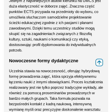
Jednym z najsilniejszych atutów kierunku na UMCS jest
duża elastyczność w doborze zajęć. Znaczna część
punktów ECTS przypada na przedmioty do wyboru, co
umożliwia słuchaczom samodzielne projektowanie
ścieżki edukacyjnej zgodnie z ich pasjami i planami
zawodowymi. Dzięki temu uczestnicy studiów mogą
skupić się na zagadnieniach związanych z filozofią
kultury, sztuki, naukami o komunikacji czy etyką,
dostosowując profil dyplomowania do indywidualnych
potrzeb.
Nowoczesne formy dydaktyczne
⇑
Uczelnia stawia na nowoczesność, oferując hybrydową
formę prowadzenia zajęć, która sprzyja efektywnemu
łączeniu nauki z innymi obowiązkami. Proces kształcenia
realizowany jest nie tylko poprzez tradycyjne wykłady, ale
również za pomocą proseminariów prowadzonych w
bardzo małych grupach. Taka formuła pozwala na
bezpośredni kontakt z kadrą naukową, intensywną
wymianę myśli oraz precyzyjne doskonalenie warsztatu