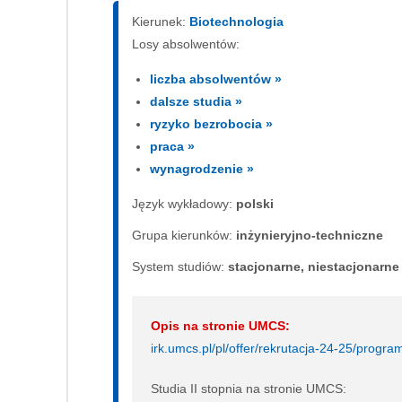
Kierunek:
Biotechnologia
Losy absolwentów:
liczba absolwentów »
dalsze studia »
ryzyko bezrobocia »
praca »
wynagrodzenie »
Język wykładowy:
polski
Grupa kierunków:
inżynieryjno-techniczne
System studiów:
sta­cjo­nar­ne, nie­sta­cjo­nar­ne
Opis na stronie UMCS:
irk.umcs.pl/pl/offer/rekrutacja-24-25/pro
Studia II stopnia na stronie UMCS: