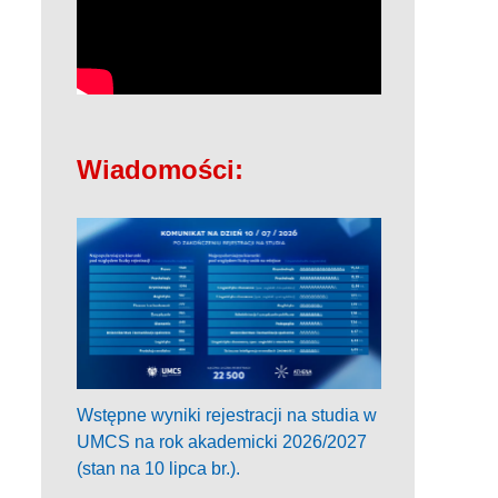
Wiadomości:
Wstępne wyniki rejestracji na studia w
UMCS na rok akademicki 2026/2027
(stan na 10 lipca br.).