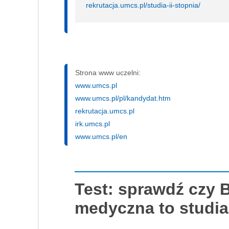
rekrutacja.umcs.pl/studia-ii-stopnia/
Strona www uczelni:
www.umcs.pl
www.umcs.pl/pl/kandydat.htm
rekrutacja.umcs.pl
irk.umcs.pl
www.umcs.pl/en
Test: sprawdź czy 
medyczna to studia 