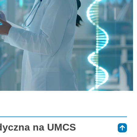
dyczna na UMCS
⇑