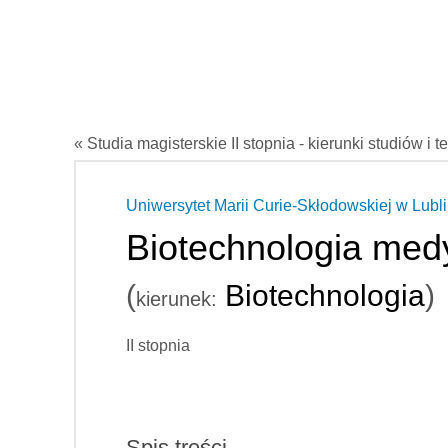
« Studia magisterskie II stopnia - kierunki studiów i t
Uniwersytet Marii Curie-Skłodowskiej w Lubli
Biotechnologia med
(
Biotechnologia
)
kierunek:
II stopnia
Spis treści