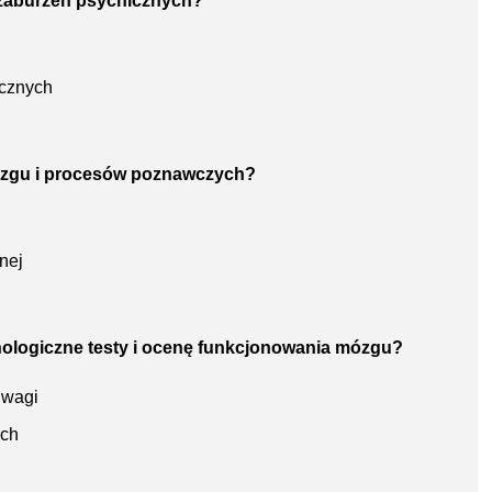
a zaburzeń psychicznych?
ycznych
mózgu i procesów poznawczych?
nej
hologiczne testy i ocenę funkcjonowania mózgu?
uwagi
ych