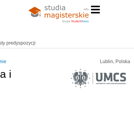
esty predyspozycji
nie
Lublin, Polska
a i