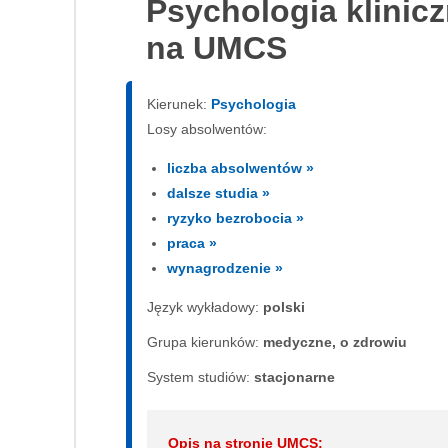
Psychologia klinic
na UMCS
Kierunek:
Psychologia
Losy absolwentów:
liczba absolwentów »
dalsze studia »
ryzyko bezrobocia »
praca »
wynagrodzenie »
Język wykładowy:
polski
Grupa kierunków:
medyczne, o zdrowiu
System studiów:
sta­cjo­nar­ne
Opis na stronie UMCS: