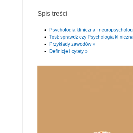
Spis treści
Psychologia kliniczna i neuropsycholo
Test: sprawdź czy Psychologia kliniczna
Przykłady zawodów »
Definicje i cytaty »