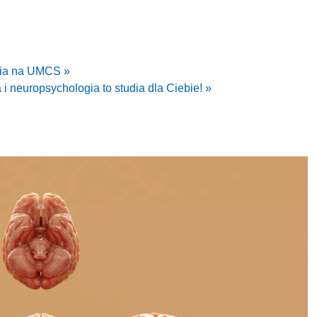
gia na UMCS »
 i neuropsychologia to studia dla Ciebie! »