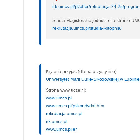
irk.umcs.pl/pl/offer/rekrutacja-24-25/pro
Studia Magisterskie jednolite na stronie UM
rekrutacja.umcs.pl/studia-i-stopnia/
Kryteria przyjęć (dlamaturzysty.info):
Uniwersytet Marii Curie-Skłodowskiej w Lublinie,
Strona www uczelni:
www.umcs.pl
www.umcs.pl/pl/kandydat.htm
rekrutacja.umcs.pl
irk.umcs.pl
www.umcs.pl/en