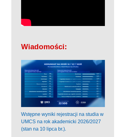
Wiadomości:
Wstępne wyniki rejestracji na studia w
UMCS na rok akademicki 2026/2027
(stan na 10 lipca br.).