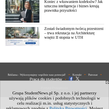
Koniec z wkuwaniem kodeksów? Jak
sztuczna inteligencja i biznes kreują
prawnika przyszłości
Zostań świadomym twórcą przestrzeni
– trwa rekrutacja na Architekturę
wnętrz II stopnia w UTH
•
•
•
Reklama - Wykorzystajmy wspólnie nasz potencjał!
Kontakt
Patronat
Praca dla studentów
•
Polityka Prywatności
Grupa StudentNews.pl Sp. z o.o. i jej partnerzy
używają plików cookies i podobnych technologii w
celu realizacji m.in. usług statystycznych i
reklamowych zgodnie z
Polityką Prywatności
. Możesz