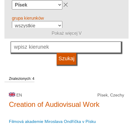
grupa kierunków
Pokaż więcej V
język
typ uczelni
Znalezionych: 4
status uczelni
EN
Písek, Czechy
Creation of Audiovisual Work
Filmová akademie Miroslava Ondříčka v Písku