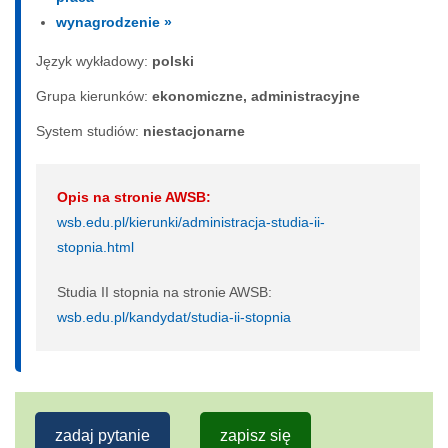
wynagrodzenie »
Język wykładowy:
polski
Grupa kierunków:
ekonomiczne, administracyjne
System studiów:
nie­sta­cjo­nar­ne
Opis na stronie AWSB:
wsb.edu.pl/kierunki/administracja-studia-ii-
stopnia.html
Studia II stopnia na stronie AWSB:
wsb.edu.pl/kandydat/studia-ii-stopnia
zadaj pytanie
zapisz się