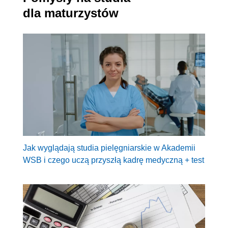
dla maturzystów
Jak wyglądają studia pielęgniarskie w Akademii
WSB i czego uczą przyszłą kadrę medyczną + test