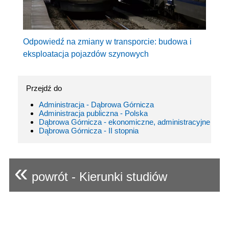
Odpowiedź na zmiany w transporcie: budowa i
eksploatacja pojazdów szynowych
Przejdź do
Administracja - Dąbrowa Górnicza
Administracja publiczna - Polska
Dąbrowa Górnicza - ekonomiczne, administracyjne
Dąbrowa Górnicza - II stopnia
«
powrót - Kierunki studiów