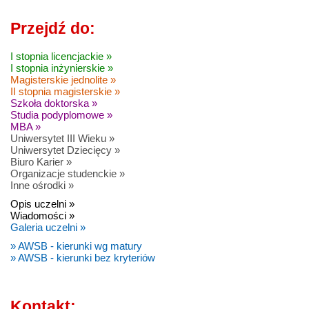
Przejdź do:
I stopnia licencjackie »
I stopnia inżynierskie »
Magisterskie jednolite »
II stopnia magisterskie »
Szkoła doktorska »
Studia podyplomowe »
MBA »
Uniwersytet III Wieku »
Uniwersytet Dziecięcy »
Biuro Karier »
Organizacje studenckie »
Inne ośrodki »
Opis uczelni »
Wiadomości »
Galeria uczelni »
» AWSB - kierunki wg matury
» AWSB - kierunki bez kryteriów
Kontakt: